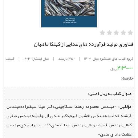
فناوری تولید فرآورده‌ های غذایی از کیلکا ماهیان
گروه کتاب های منتشره سال 1403
|
350 بازدید
|
سال انتشار: 1403
|
قیمت:
2130000
ریال
خلاصه:
عنوان کتاب به زبان اصلی:
مؤلفین:
‌ -مهندس معصومه رهنما سنگاچینی,دکتر مینا سیف‌‌زاده,مهندس
فرشته خدابنده,مهندس افشین فهیم,دکتر مهدی آل‌بوفتیله,مهندس صغری
کمالی,مهندس فاطمه نوغانی,مهندس مینا احمدی,دکتر سمیراء جدی,مهندس
عظمت دادای قندی-