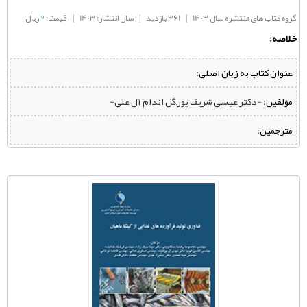
0
گروه کتاب های منتشره سال 1403
|
361 بازدید
|
سال انتشار: 1403
|
قیمت:
ریال
خلاصه:
عنوان کتاب به زبان اصلی:
مؤلفین:
‌ -دکتر عیسی شریف پور,گل اندام آل علی-
مترجمین: