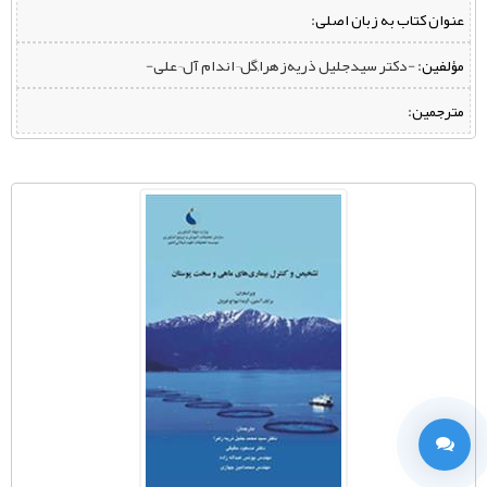
عنوان کتاب به زبان اصلی:
مؤلفین:
‌ -دکتر سیدجلیل ذریه‌زهرا,گل¬اندام آل¬علی-
مترجمین: