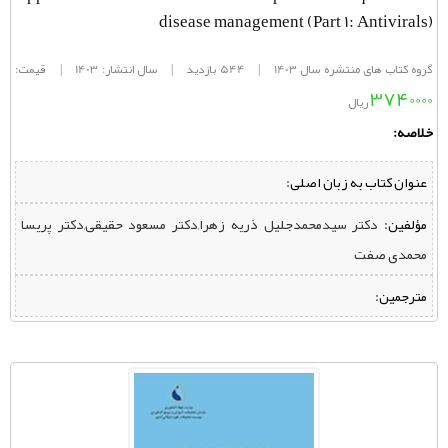
disease management (Part 1: Antivirals)
گروه کتاب های منتشره سال 1403
|
544 بازدید
|
سال انتشار: 1403
|
قیمت:
3740000
ریال
خلاصه:
عنوان کتاب به زبان اصلی:
مؤلفین:
‌ دکتر سیدمحمدجلیل ذریه زهرا,دکتر مسعود حقیقی,دکتر پریسا
محمدی صفت
مترجمین: