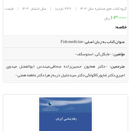
گروه کتاب های منتشره سال 1403
|
336 بازدید
|
سال انتشار: 1403
|
قیمت:
10300000
ریال
خلاصه:
عنوان کتاب به زبان اصلی:
Fish medicine
مؤلفین:
‌ -مایکل کی. استوسکف-
مترجمین:
‌ -دکتر همایون حسین‌زاده صحافی,مهندس ابوالفضل مهدوی
امیری,دکتر شاپور کاکولکی,دکتر سیدجلیل ذریه‌زهرا,دکتر عاطفه همتی-