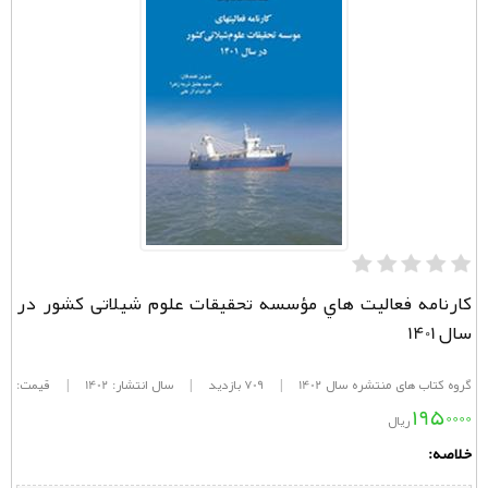
كارنامه فعاليت هاي مؤسسه تحقيقات علوم شيلاتی کشور در
سال 1401
گروه کتاب های منتشره سال 1402
|
709 بازدید
|
سال انتشار: 1402
|
قیمت:
1950000
ریال
خلاصه: