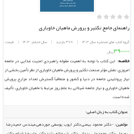
راهنمای جامع تکثیر و پرورش ماهیان خاویاری
گروه کتاب های منتشره سال 1403
|
378 بازدید
|
سال انتشار: 1403
|
قیمت:
3900000
ریال
خلاصه:
این کتاب با توجه به اهمیت مقوله راهبردی امنیت غذایی در جامعه
امروزی، نقش مؤثر صنعت تکثیر و پرورش ماهیان خاویاری از نظر تأمین بخشی از
نیاز پروتئینی جامعه در دنیا و کشور و متعاقباً گسترش تعداد مزارع پرورش
ماهیان خاویاری و نیاز جامعه شیلاتی به علم روز مرتبط با ماهیان خاویاری، تألیف
شده است.
عنوان کتاب به زبان اصلی:
مؤلفین:
‌ -دکتر محمود بهمنی,دکتر ایوب یوسفی جوردهی,مهندس حميدرضا
پورعلي,دکتر محمدعلی یزدانی,دکتر ذبیح‌‌اله پژند,دکتر علیرضا شناور,دکتر