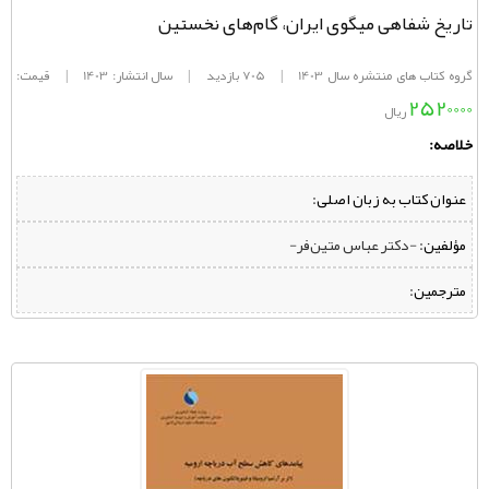
تاریخ شفاهی میگوی ایران، گام‌های نخستین
گروه کتاب های منتشره سال 1403
|
705 بازدید
|
سال انتشار: 1403
|
قیمت:
2520000
ریال
خلاصه:
عنوان کتاب به زبان اصلی:
مؤلفین:
‌ -دکتر عباس متین‌فر-
مترجمین: