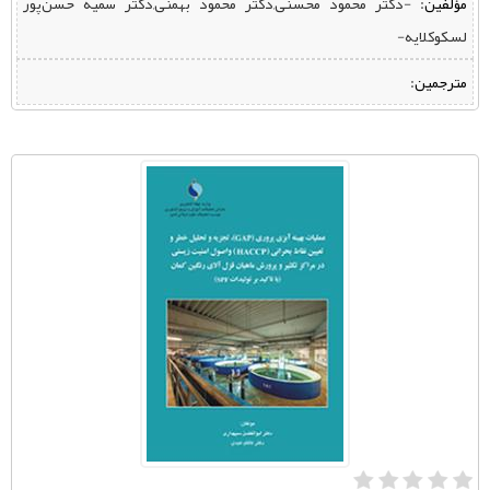
مؤلفین:
‌ -دکتر محمود محسنی,دکتر محمود بهمنی,دکتر سمیه حسن‌پور
لسکوکلایه-
مترجمین: