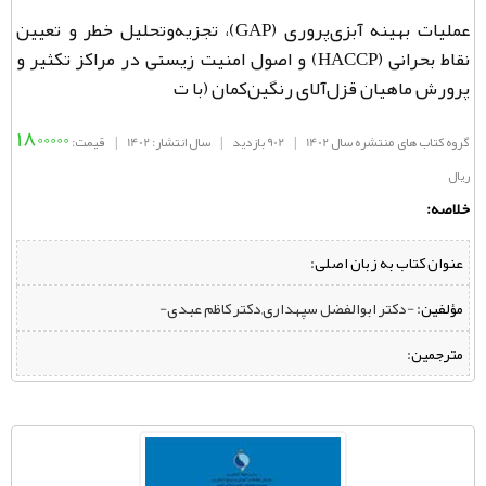
عملیات بهینه آبزی‌پروری (GAP)، تجزیه‌وتحلیل خطر و تعیین
نقاط بحرانی (HACCP) و اصول امنیت زیستی در مراکز تکثیر و
پرورش ماهيان قزل‌آلای رنگین‌کمان (با ت
1800000
گروه کتاب های منتشره سال 1402
|
902 بازدید
|
سال انتشار: 1402
|
قیمت:
ریال
خلاصه:
عنوان کتاب به زبان اصلی:
مؤلفین:
‌ -دکتر ابوالفضل سپهداری,دکتر کاظم عبدی-
مترجمین: