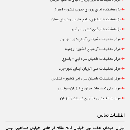
پژوهشکده آبزي پروري جنوب کشور- اهواز
پژوهشکده اکولوژي خليج فارس و درياي عمان
پژوهشکده ميگوي کشور-بوشهر
مرکز تحقيقات شيلاتي آبهاي دور - چابهار
مرکز تحقيقات آرتمياي کشور-ارومیه
مرکز تحقيقات ماهيان سردآبي - ياسوج
مرکز تحقيقات ملي آبزيان آبهاي شور-یزد
مرکز تحقيقات ماهيان سردآبي کشور - تنکابن
مرکز ملی تحقیقات فرآوری آبزیان-یونیدو
مرکز کارآفرینی و نوآوری شیلات و آبزیان
اطلاعات تماس
تهران، میدان هفت تیر، خیابان قائم مقام فراهانی، خیابان مشاهیر، نبش