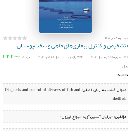
دوشنبه 4 دی 1402
تشخیص و کنترل بیماری‌های ماهی و سخت‌پوستان
3320000
کتاب های منتشره سال 1402
|
723 بازدید
|
سال انتشار: 1402
|
قیمت:
ریال
خلاصه:
عنوان کتاب به زبان اصلی:
Diagnosis and control of diseases of fish and
shellfish
مؤلفین:
‌ -برایان آستین,آویدا نیواج فیزول-