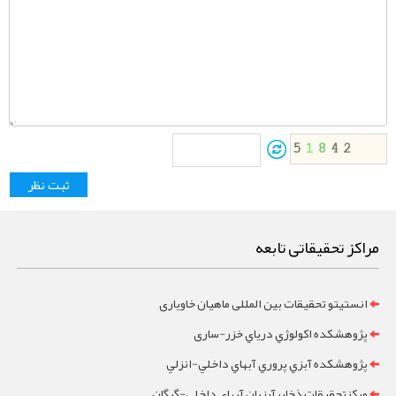
مراکز تحقیقاتی تابعه
انستیتو تحقیقات بین المللی ماهیان خاویاری
پژوهشکده اکولوژي درياي خزر-ساری
پژوهشکده آبزي پروري آبهاي داخلي-انزلي
مرکزتحقيقات ذخايرآبزيان آبهاي داخلي-گرگان