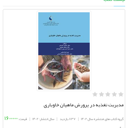
مدیریت تغذیه در پرورش ماهیان خاویاری
1600000
گروه کتاب های منتشره سال 1402
|
837 بازدید
|
سال انتشار: 1402
|
قیمت:
ریال