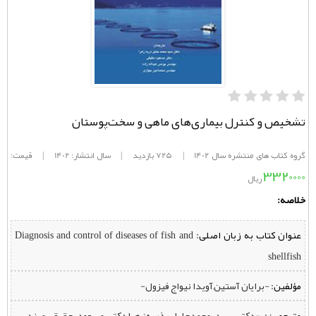
تشخیص و کنترل بیماری‌های ماهی و سخت‌پوستان
گروه کتاب های منتشره سال 1402
|
725 بازدید
|
سال انتشار: 1402
|
قیمت:
3320000
ریال
خلاصه:
عنوان کتاب به زبان اصلی:
Diagnosis and control of diseases of fish and
shellfish
مؤلفین:
‌ -برایان آستین,آویدا نیواج فیزول-
مترجمین:
‌ -دکتر سید محمدجلیل ذریه‌زهرا,دکتر مسعود حقیقی,مهندس