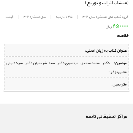
(منشاء، اثرات و توزیع)
گروه کتاب های منتشره سال 1402
|
745 بازدید
|
سال انتشار: 1402
|
قیمت:
2500000
ریال
خلاصه:
عنوان کتاب به زبان اصلی:
مؤلفین:
‌ -دکتر محمدصدیق مرتضوی,دکتر سنا شریفیان,دکتر سیده‌لیلی
محبی‌نوذر-
مترجمین:
مراکز تحقیقاتی تابعه