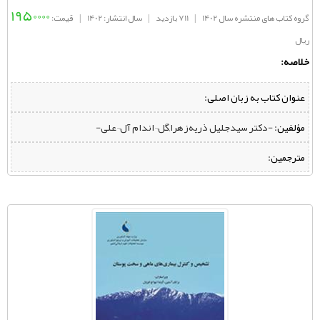
1950000
گروه کتاب های منتشره سال 1402
|
711 بازدید
|
سال انتشار: 1402
|
قیمت:
ریال
خلاصه:
عنوان کتاب به زبان اصلی:
مؤلفین:
‌ -دکتر سیدجلیل ذریه‌زهرا,گل¬اندام آل¬علی-
مترجمین: