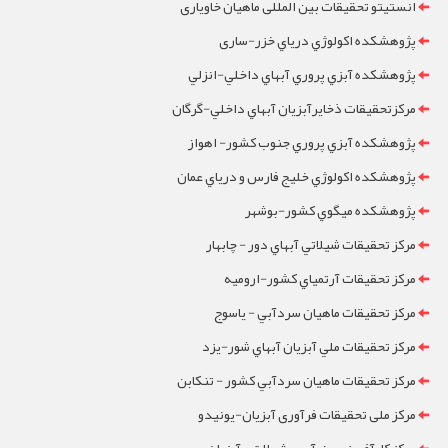
انستیتو تحقیقات بین المللی ماهیان خاویاری
پژوهشکده اکولوژي درياي خزر-ساری
پژوهشکده آبزي پروري آبهاي داخلي-انزلي
مرکزتحقيقات ذخايرآبزيان آبهاي داخلي-گرگان
پژوهشکده آبزي پروري جنوب کشور- اهواز
پژوهشکده اکولوژي خليج فارس و درياي عمان
پژوهشکده ميگوي کشور-بوشهر
مرکز تحقيقات شيلاتي آبهاي دور - چابهار
مرکز تحقيقات آرتمياي کشور-ارومیه
مرکز تحقيقات ماهيان سردآبي - ياسوج
مرکز تحقيقات ملي آبزيان آبهاي شور-یزد
مرکز تحقيقات ماهيان سردآبي کشور - تنکابن
مرکز ملی تحقیقات فرآوری آبزیان-یونیدو