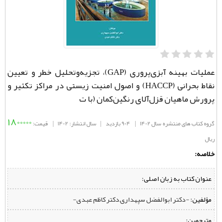
عملیات بهینه آبزی‌پروری (GAP)، تجزیه‌وتحلیل خطر و تعیین
نقاط بحرانی (HACCP) و اصول امنیت زیستی در مراکز تکثیر و
پرورش ماهيان قزل‌آلای رنگین‌کمان (با ت
1800000
گروه کتاب های منتشره سال 1402
|
904 بازدید
|
سال انتشار: 1402
|
قیمت:
ریال
خلاصه:
عنوان کتاب به زبان اصلی:
مؤلفین:
‌ -دکتر ابوالفضل سپهداری,دکتر کاظم عبدی-
مترجمین: