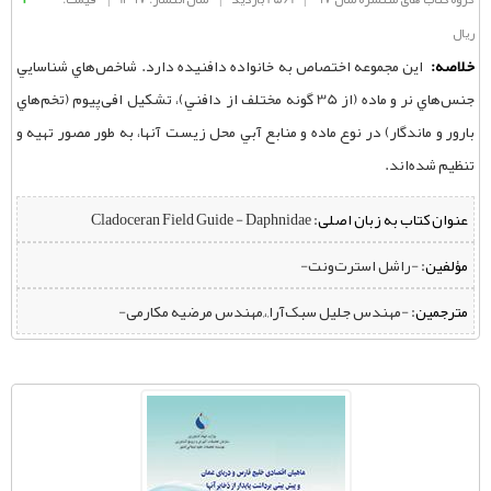
ریال
خلاصه:
اين مجموعه اختصاص به خانواده دافنيده دارد. شاخص‌هاي شناسايي
جنس‌هاي نر و ماده (از 35 گونه مختلف از دافني)، تشكيل افی‌‌پیوم (تخم‌هاي
بارور و ماندگار) در نوع ماده و منابع آبي محل زيست آنها، به طور مصور تهيه و
تنظيم شده‌اند.
عنوان کتاب به زبان اصلی:
Cladoceran Field Guide - Daphnidae
مؤلفین:
‌ -راشل استرت‌ونت-
مترجمین:
‌ -مهندس جلیل سبک‌آرا,،,مهندس مرضیه مکارمی-