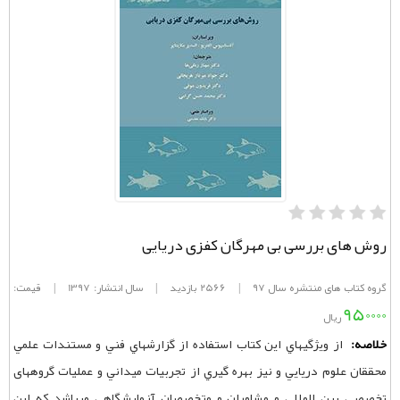
روش های بررسی بی ‌مهرگان کفزی دریایی
گروه کتاب های منتشره سال 97
|
2566 بازدید
|
سال انتشار: 1397
|
قیمت:
950000
ریال
خلاصه:
از ويژگيهاي اين كتاب استفاده از گزارشهاي فني و مستندات علمي
محققان علوم دريايي و نيز بهره‌ گيري از تجربيات ميداني و عمليات گروههای
تخصصي بين ‌المللي و مشاوران و متخصصان آزمايشگاهي ميباشد كه اين