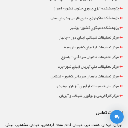
پژوهشکده آبزي پروري جنوب کشور- اهواز
پژوهشکده اکولوژي خليج فارس و درياي عمان
پژوهشکده ميگوي کشور-بوشهر
مرکز تحقيقات شيلاتي آبهاي دور - چابهار
مرکز تحقيقات آرتمياي کشور-ارومیه
مرکز تحقيقات ماهيان سردآبي - ياسوج
مرکز تحقيقات ملي آبزيان آبهاي شور-یزد
مرکز تحقيقات ماهيان سردآبي کشور - تنکابن
مرکز ملی تحقیقات فرآوری آبزیان-یونیدو
مرکز کارآفرینی و نوآوری شیلات و آبزیان
اطلاعات تماس
تهران، میدان هفت تیر، خیابان قائم مقام فراهانی، خیابان مشاهیر، نبش