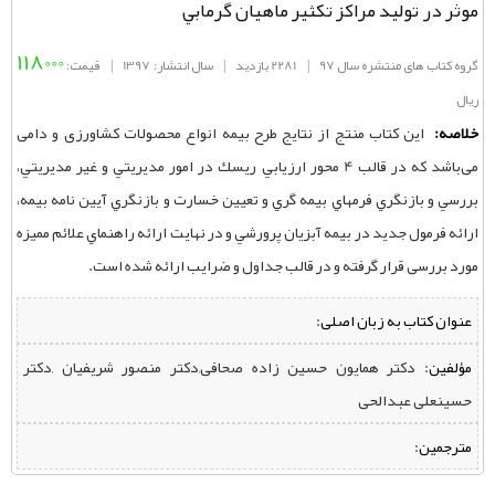
موثر در تولید مراکز تکثیر ماهيان گرمابي
118000
گروه کتاب های منتشره سال 97
|
2281 بازدید
|
سال انتشار: 1397
|
قیمت:
ریال
خلاصه:
این کتاب منتج از نتایج طرح بیمه انواع محصولات کشاورزی و دامی
می‌باشد که در قالب 4 محور ارزيابي ريسك در امور مديريتي و غير مديريتي،
بررسي و بازنگري فرمهاي بيمه‌ گري و تعيين خسارت و بازنگري آيين ‌نامه بيمه،
ارائه فرمول جديد در بيمه آبزيان پرورشي و در نهايت ارائه راهنماي علائم مميزه
مورد بررسی قرار گرفته و در قالب جداول و ضرايب ارائه شده است.
عنوان کتاب به زبان اصلی:
مؤلفین:
‌ دکتر همایون حسین زاده صحافی,دكتر منصور شریفیان ,دکتر
حسینعلی عبدالحی
مترجمین: