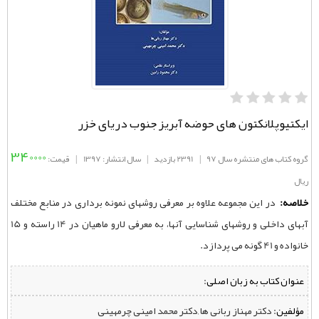
ایکتیوپلانکتون ‌های حوضه آبریز جنوب دریای خزر
340000
گروه کتاب های منتشره سال 97
|
2391 بازدید
|
سال انتشار: 1397
|
قیمت:
ریال
خلاصه:
در این مجموعه علاوه بر معرفی روشهای نمونه‌ برداری در منابع مختلف
آبهای داخلی و روشهای شناسایی آنها، به معرفی لارو ماهیان در 14 راسته و 15
خانواده و 41 گونه می پردازد.
عنوان کتاب به زبان اصلی:
مؤلفین:
‌ دکتر مهناز ربانی ها ,دکتر محمد امینی چرمهینی