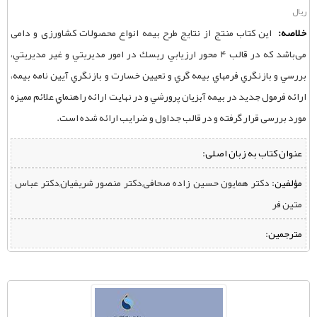
ریال
خلاصه:
این کتاب منتج از نتایج طرح بیمه انواع محصولات کشاورزی و دامی
می‌باشد که در قالب 4 محور ارزيابي ريسك در امور مديريتي و غير مديريتي،
بررسي و بازنگري فرمهاي بيمه‌ گري و تعيين خسارت و بازنگري آيين نامه بيمه،
ارائه فرمول جديد در بيمه آبزيان پرورشي و در نهايت ارائه راهنماي علائم مميزه
مورد بررسی قرار گرفته و در قالب جداول و ضرايب ارائه شده است.
عنوان کتاب به زبان اصلی:
مؤلفین:
‌ دکتر همایون حسین زاده صحافی,دكتر منصور شریفیان,دکتر عباس
متین فر
مترجمین: