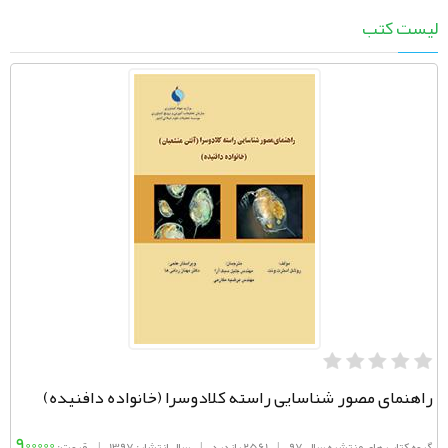
لیست کتب
راهنمای مصور شناسایی راسته کلادوسرا (خانواده دافنیده)
900000
گروه کتاب های منتشره سال 97
|
2561 بازدید
|
سال انتشار: 1397
|
قیمت: