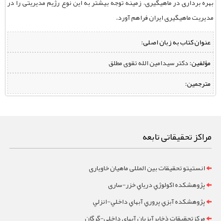
بهره برداری در ماهیگیری، زمینه توجه بیشتر به این نوع رژیم مدیریتی را در
مدیریت ماهیگیری ایران فراهم آورد.
عنوان کتاب به زبان اصلی:
مؤلفین:
‌ دکتر سیدامین الله تقوی مطلق
مترجمین:
مراکز تحقیقاتی تابعه
انستیتو تحقیقات بین المللی ماهیان خاویاری
پژوهشکده اکولوژي درياي خزر-ساری
پژوهشکده آبزي پروري آبهاي داخلي-انزلي
مرکزتحقيقات ذخايرآبزيان آبهاي داخلي-گرگان