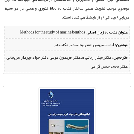
موضوع موجب تقويت علمي ساختار كتاب به لحاظ تئوري و عملي در دو محيط
دريايي (ميداني) و آزمايشگاهي شده است.
عنوان کتاب به زبان اصلی:
Methods for the study of marine benthos
مؤلفین:
‌ آناستاسیوس الفتریو,السدیر مکاینتایر
مترجمین:
‌ دکتر مهناز ربانی ها,دکتر فریدون عوفی ,دکتر جواد میردار هریجانی
,دکتر محمد حسن گرامی