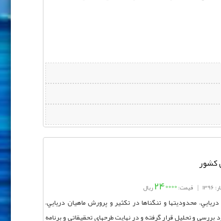
ی کشور
240000
1396
|
قیمت:
ریال
ريايي، محدودیتها و تنگناها در تكثير و پرورش ماهيان دريايي،
بررسي و تحليل قرار گرفته و در نهايت طرحهای تحقيقاتي و برنامه