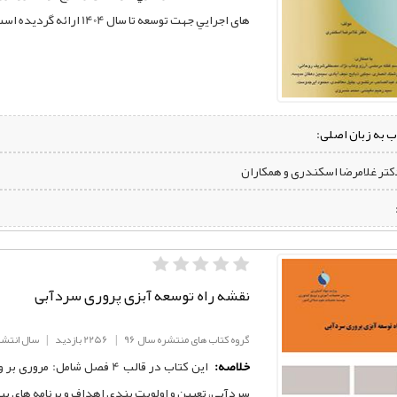
های اجرايي جهت توسعه تا سال 1404 ارائه گرديده است.
ب به زبان اصلی:
دکتر غلامرضا اسکندری و همکاران
نقشه راه توسعه آبزی پروری سردآبی
گروه کتاب های منتشره سال 96
|
2256 بازدید
|
سال انتشار: 6
خلاصه:
این کتاب در قالب 4 فصل شا
سردآبی، تعیین و اولویت بندی اهداف و برنامه های پی