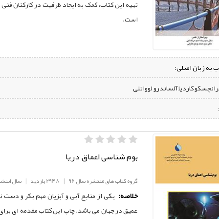
تهیه این کتاب، کمک به ایجاد ظرفیت در کارکنان فن
است.
ب به زبان اصلی:
فرانچسکو کاردیا,آلساندرو لوواتلی
بوم شناسی اعماق دریا
گروه کتاب های منتشره سال 96
|
2948 بازدید
|
سال انتشار: 6
خلاصه:
یکی از منابع آبی و آبزیان مهم بکر و دست نخو
عمیق در جهان می باشد. چاپ این کتاب مقدمه ای برای 