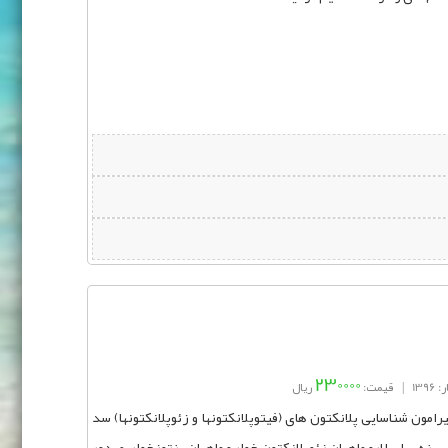
230000
139
|
قیمت:
ریال
ون شناسایی پلانکتون های (فیتوپلانکتونها و زئوپلانکتونها) سد
نه برای لارو ماهیان زئوپلانکتون خوار و ماهیان بنتوزخوار، صدور