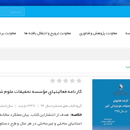
سه
معاونت پژوهش و فناوری
معاونت ترویج و انتقال یافته ها
معاونت برن
ب
كارنامه فعاليتهاي مؤسسه تحقيقات علوم شيلا
گروه کتاب های منتشره سال 96
|
2237 بازدید
|
سال انتشار: 6
خلاصه:
هدف از انتشاراین کتاب، بیان عملکرد سالانه
استانهای ساحلی و غیرساحلی در هر سال و طرح دستاو