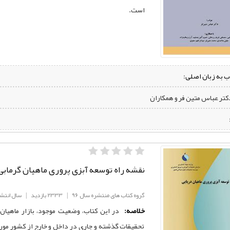
است.
ب به زبان اصلی:
دکتر عباس متین فر و همکاران
نقشه راه توسعه آبزی پروری ماهیان گرماب
گروه کتاب های منتشره سال 96
|
2333 بازدید
|
سال انتشار: 
خلاصه:
در اين کتاب، وضعيت موجود، بازار ماهيان د
تحقيقات گذشته و جاري در داخل و خارج از كشور مورد 