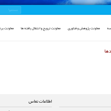
سه
معاونت پژوهش و فناوری
معاونت ترویج و انتقال یافته ها
معاونت برن
دها
اطلاعات تماس