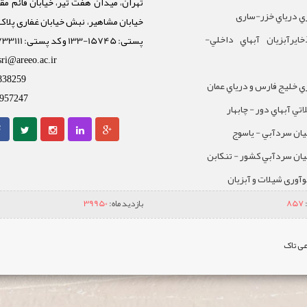
تهران، میدان هفت تیر، خیابان قائم مقا
ي درياي خزر-ساری
ايرآبزيان آبهاي داخلي-
پستی: 15745-133 و کد پستی: 1588733111
sri@areeo.ac.ir
838259
 خليج فارس و درياي عمان
957247
تي آبهاي دور - چابهار
يان سردآبي - ياسوج
يان سردآبي کشور - تنکابن
نوآوری شیلات و آبزیان
857
بازدید ماه:
39950
ی تاک