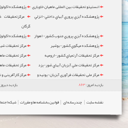
انستیتو تحقیقات بین المللی ماهیان خاویاری
پژوهشکده اکولوژ
پژوهشکده آبزي پروري آبهاي داخلي-انزلي
مرکزتحقيقات ذخ
گرگان
پژوهشکده آبزي پروري جنوب کشور- اهواز
پژوهشکده اکولوژي
پژوهشکده ميگوي کشور-بوشهر
مرکز تحقيقات شيلا
مرکز تحقيقات آرتمياي کشور-ارومیه
مرکز تحقيقات ماه
مرکز تحقيقات ملي آبزيان آبهاي شور-یزد
مرکز تحقيقات ماه
مرکز ملی تحقیقات فرآوری آبزیان-یونیدو
مرکز کارآفرینی و 
بازدید امروز:
863
بازدید دیروز:
|
|
|
نقشه سایت
چند رسانه ای
قوانین،بخشنامه ها و مقررات
شبکه اجتماع