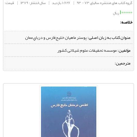
گروه کتاب های منتشره سالهای 73 - 93
|
10626 بازدید
|
سال انتشار: 1379
|
قیمت:
1000000
ریال
خلاصه:
عنوان کتاب به زبان اصلی:
پوستر ماهيان خليج‌فارس و درياي‌عمان
مؤلفین:
‌ موسسه تحقیقات علوم شیلاتی کشور
مترجمین: