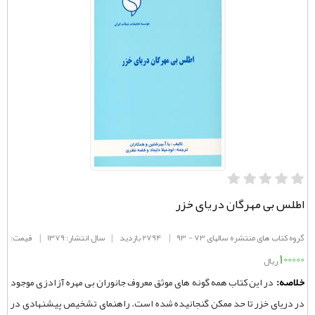
اطلس بی مهرگان دریای خزر
گروه کتاب های منتشره سالهای 73 - 93
|
2794 بازدید
|
سال انتشار: 1379
|
قیمت:
100000
ریال
خلاصه:
در این کتاب همه گونه های موثق معروف جانوران بی مهره آزادزی موجود
در دریای خزر تا حد ممکن گنجانیده شده است. راهنمای تشخیص پیشنهادی در