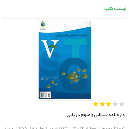
لیست کتب
واژه‌نامه شيلاتي و علوم دريايي
گروه کتاب های منتشره سالهای 73 - 93
|
2663 بازدید
|
سال انتشار: 1375
|
قیمت: