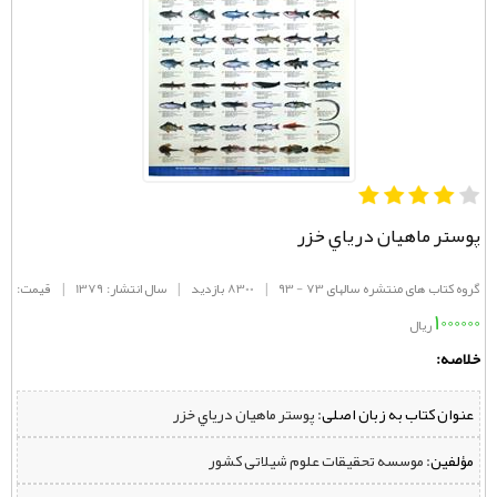
پوستر ماهيان درياي خزر
گروه کتاب های منتشره سالهای 73 - 93
|
8300 بازدید
|
سال انتشار: 1379
|
قیمت:
1000000
ریال
خلاصه:
عنوان کتاب به زبان اصلی:
پوستر ماهيان درياي خزر
مؤلفین:
‌ موسسه تحقیقات علوم شیلاتی کشور