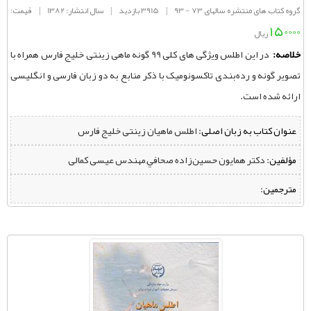
گروه کتاب های منتشره سالهای 73 - 93
|
3915 بازدید
|
سال انتشار: 1382
|
قیمت:
150000
ریال
خلاصه:
در اين اطلس ویژگی های کلی 99 گونه ماهی زینتی خلیج فارس همراه با
تصویر گونه و رده‌بندی تاکسونومیک با ذکر منابع به دو زبان فارسی و انگلیسی
ارائه شده است.
عنوان کتاب به زبان اصلی:
اطلس ماهیان زینتی خلیج فارس
مؤلفین:
‌ دکتر همايون حسين‌زاده صحافي,مهندس عیسی کمالی
مترجمین: