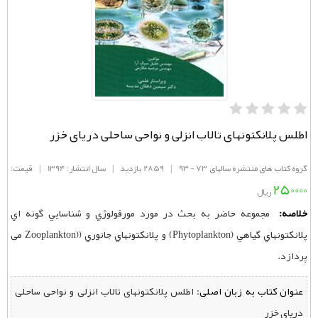
اطلس پلانکتونهای تالاب انزلی و نواحی ساحلی دریای خزر
گروه کتاب های منتشره سالهای 73 - 93
|
2859 بازدید
|
سال انتشار: 1394
|
قیمت:
250000
ریال
خلاصه:
مجموعه‌ حاضر به‌ بحث‌ در مورد مورفولوژي‌ و شناسايي‌ گونه‌ اي‌
پلانكتونهاي‌ گياهي‌ (Phytoplankton) و پلانكتونهاي‌ جانوري ((Zooplankton می
پردازد.
عنوان کتاب به زبان اصلی:
اطلس پلانکتونهای تالاب انزلی و نواحی ساحلی
دریای خزر