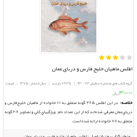
اطلس ماهیان خلیج فارس و دریای عمان
گروه کتاب های منتشره سالهای 73 - 93
|
7635 بازدید
|
سال انتشار: 1375
|
قیمت:
300000
ریال
خلاصه:
در اين اطلس 465 گونه متعلق به 101 خانواده از ماهيان خليج‌فارس و
درياي‌عمان معرفي شده‌اند كه از اين تعداد نام ٬ ويژگيهاي كلي و تصاوير 206 گونه
متعلق به 77 خانواده ارائه شده است.
عنوان کتاب به زبان اصلی:
اطلس ماهیان خلیج فارس و دریای عمان