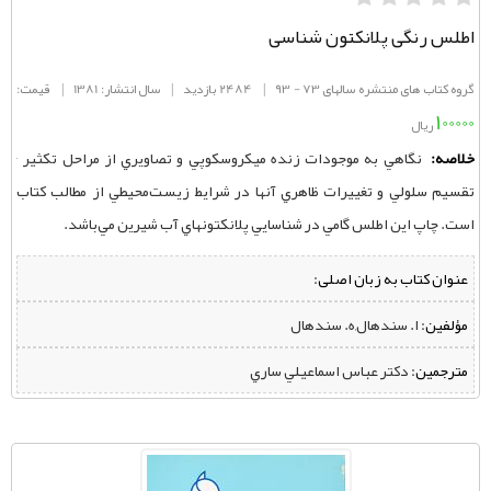
اطلس رنگی پلانکتون شناسی
گروه کتاب های منتشره سالهای 73 - 93
|
2484 بازدید
|
سال انتشار: 1381
|
قیمت:
100000
ریال
خلاصه:
نگاهي به موجودات زنده ميكروسكوپي و تصاويري از مراحل تكثير ٬
تقسيم سلولي و تغييرات ظاهري آنها در شرايط زيست‌محيطي از مطالب كتاب
است. چاپ اين اطلس گامي در شناسايي پلانكتونهاي آب شيرين مي‌باشد.
عنوان کتاب به زبان اصلی:
مؤلفین:
‌ ا. سندهال,ه. سندهال
مترجمین:
‌ دکتر عباس اسماعيلي‌ ساري