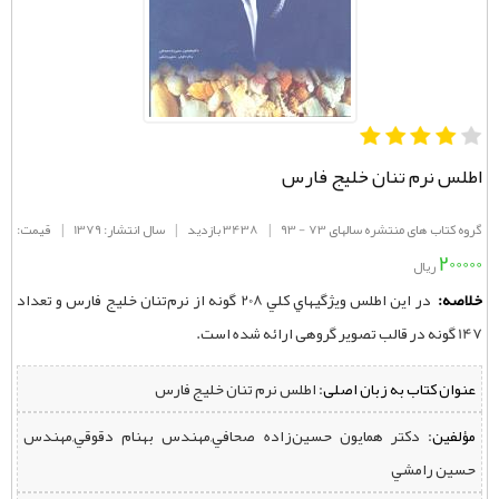
اطلس نرم تنان خلیج فارس
گروه کتاب های منتشره سالهای 73 - 93
|
3438 بازدید
|
سال انتشار: 1379
|
قیمت:
200000
ریال
خلاصه:
در اين اطلس ويژگيهاي كلي 208 گونه از نرم‌تنان خلیج فارس و تعداد
147 گونه در قالب تصویر گروهی ارائه شده است.
عنوان کتاب به زبان اصلی:
اطلس نرم تنان خلیج فارس
مؤلفین:
‌ دکتر همايون حسين‌زاده صحافي,مهندس بهنام دقوقي,مهندس
حسين رامشي