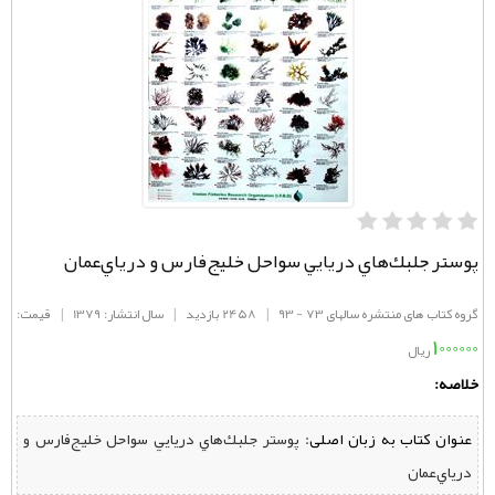
پوستر جلبك‌هاي دريايي سواحل خليج‌فارس و درياي‌عمان
گروه کتاب های منتشره سالهای 73 - 93
|
2458 بازدید
|
سال انتشار: 1379
|
قیمت:
1000000
ریال
خلاصه:
عنوان کتاب به زبان اصلی:
پوستر جلبك‌هاي دريايي سواحل خليج‌فارس و
درياي‌عمان