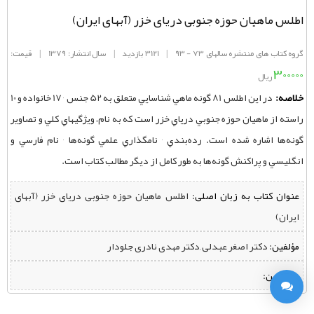
اطلس ماهیان حوزه جنوبی دریای خزر (آبهای ایران)
گروه کتاب های منتشره سالهای 73 - 93
|
3121 بازدید
|
سال انتشار: 1379
|
قیمت:
300000
ریال
خلاصه:
در اين اطلس 81 گونه ماهي شناسايي متعلق به 52 جنس ٬ 17 خانواده و 10
راسته از ماهيان حوزه جنوبي درياي خزر است كه به نام، ويژگيهاي كلي و تصاوير
گونه‌ها اشاره شده است. رده‌بندي ٬ نامگذاري علمي گونه‌ها ٬ نام فارسي و
انگليسي و پراكنش گونه‌ها به طور كامل از ديگر مطالب كتاب است.
عنوان کتاب به زبان اصلی:
اطلس ماهیان حوزه جنوبی دریای خزر (آبهای
ایران)
مؤلفین:
‌ دکتر اصغر عبدلی ,دکتر مهدی نادری جلودار
مترجمین: