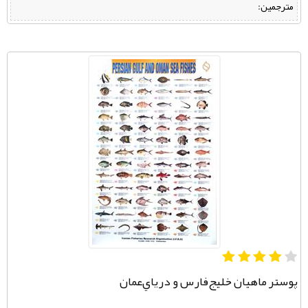
مترجمین:
پوستر ماهيان خليج‌فارس و درياي‌عمان