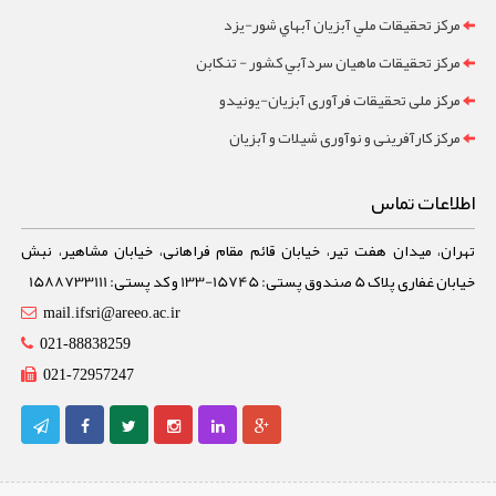
مرکز تحقيقات ملي آبزيان آبهاي شور-یزد
مرکز تحقيقات ماهيان سردآبي کشور - تنکابن
مرکز ملی تحقیقات فرآوری آبزیان-یونیدو
مرکز کارآفرینی و نوآوری شیلات و آبزیان
اطلاعات تماس
تهران، میدان هفت تیر، خیابان قائم مقام فراهانی، خیابان مشاهیر، نبش
خیابان غفاری پلاک 5 صندوق پستی: 15745-133 و کد پستی: 1588733111
mail.ifsri@areeo.ac.ir
021-88838259
021-72957247