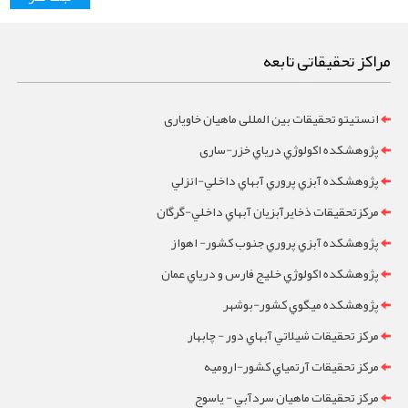
مراکز تحقیقاتی تابعه
انستیتو تحقیقات بین المللی ماهیان خاویاری
پژوهشکده اکولوژي درياي خزر-ساری
پژوهشکده آبزي پروري آبهاي داخلي-انزلي
مرکزتحقيقات ذخايرآبزيان آبهاي داخلي-گرگان
پژوهشکده آبزي پروري جنوب کشور- اهواز
پژوهشکده اکولوژي خليج فارس و درياي عمان
پژوهشکده ميگوي کشور-بوشهر
مرکز تحقيقات شيلاتي آبهاي دور - چابهار
مرکز تحقيقات آرتمياي کشور-ارومیه
مرکز تحقيقات ماهيان سردآبي - ياسوج