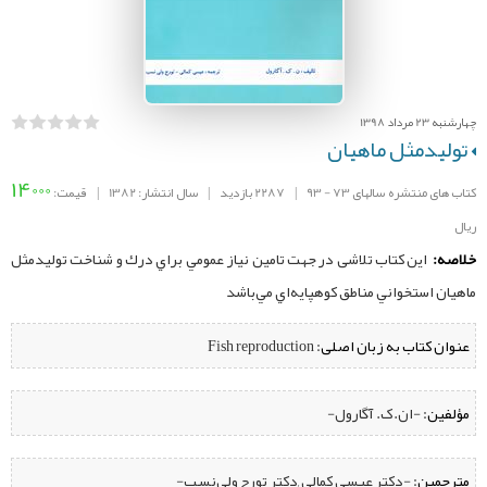
چهارشنبه 23 مرداد 1398
توليدمثل ماهيان
14000
کتاب های منتشره سالهای 73 - 93
|
2287 بازدید
|
سال انتشار: 1382
|
قیمت:
ریال
خلاصه:
این کتاب تلاشی در جهت تامين نياز عمومي براي درك و شناخت توليدمثل
ماهيان استخواني مناطق كوهپايه‌اي مي‌باشد
عنوان کتاب به زبان اصلی:
Fish reproduction
مؤلفین:
‌ -ان.ک. آگارول-
مترجمین:
‌ -دکتر عيسي كمالي ,دکتر تورج ولي‌نسب-