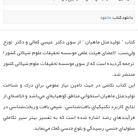
دانلود کتاب:
‌
دانلود
کتاب " توليدمثل ماهيان " از سوی دکتر عيسي كمالي و دکتر تورج
ولي‌نسب (اعضای هیئت علمی موسسه تحقیقات علوم شیلاتی کشور)
ترجمه گردیده است که از سوی موسسه تحقیقات علوم شیلاتی کشور
منتشر شد.
این کتاب تلاشی در جهت تامين نياز عمومي براي درك و شناخت
توليدمثل ماهيان استخواني مناطق كوهپايه‌اي مي‌باشد و خلاصه‌اي از
نتايج كاربرد تكنيكهاي بافت‌شناسي، شيمي بافت و ريخت‌شناسي در
فرآيندهاي رشد اشاره شده است كه به تفسير بهتر سير تكاملي
سلولهاي جنسي٬ رسيدگي و بلوغ جنسي كمك مي‌نمايد.