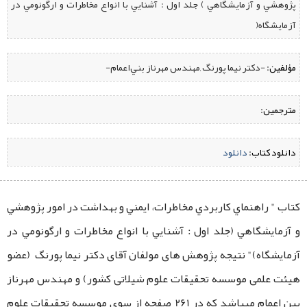
پژوهشي و آزمايشگاهي ) جلد اول : آشنايي با انواع مخاطرات و ارگونومي در
آزمايشگاه(
مؤلفین:
‌ -دکتر نيما پورنگ ,مهندس مهرناز بني‌اعمام-
مترجمین:
دانلود کتاب:
‌
دانلود
کتاب " راهنماي كاربردي مخاطرات، ايمني و بهداشت در امور پژوهشي
و آزمايشگاهي (جلد اول : آشنايي با انواع مخاطرات و ارگونومي در
آزمايشگاه)" نتیجه پژوهش ‌های مولفان آقای دکتر نیما پورنگ (عضو
هیئت علمی موسسه تحقیقات علوم شیلاتی کشور) و مهندس مهرناز
بین اعمام میباشد که در 261 صفحه از سوی موسسه تحقیقات علوم