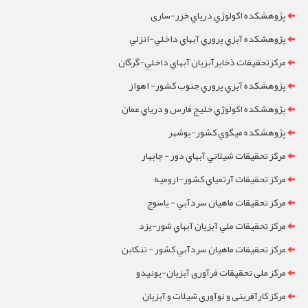
پژوهشکده اکولوژي درياي خزر-ساری
پژوهشکده آبزي پروري آبهاي داخلي-انزلي
مرکزتحقيقات ذخايرآبزيان آبهاي داخلي-گرگان
پژوهشکده آبزي پروري جنوب کشور- اهواز
پژوهشکده اکولوژي خليج فارس و درياي عمان
پژوهشکده ميگوي کشور-بوشهر
مرکز تحقيقات شيلاتي آبهاي دور - چابهار
مرکز تحقيقات آرتمياي کشور-ارومیه
مرکز تحقيقات ماهيان سردآبي - ياسوج
مرکز تحقيقات ملي آبزيان آبهاي شور-یزد
مرکز تحقيقات ماهيان سردآبي کشور - تنکابن
مرکز ملی تحقیقات فرآوری آبزیان-یونیدو
مرکز کارآفرینی و نوآوری شیلات و آبزیان