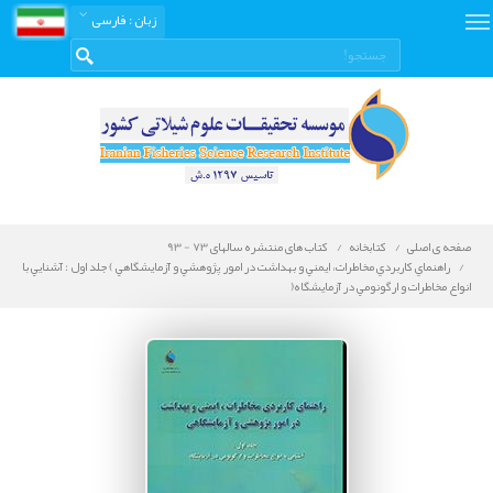
زبان
: فارسی
صفحه ی اصلی
کتابخانه
کتاب های منتشره سالهای 73 - 93
راهنماي كاربردي مخاطرات، ايمني و بهداشت در امور پژوهشي و آزمايشگاهي ) جلد اول : آشنايي با
انواع مخاطرات و ارگونومي در آزمايشگاه(