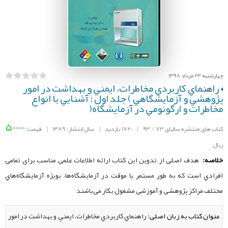
چهارشنبه 23 مرداد 1398
راهنماي كاربردي مخاطرات، ايمني و بهداشت در امور
پژوهشي و آزمايشگاهي ) جلد اول : آشنايي با انواع
مخاطرات و ارگونومي در آزمايشگاه(
50000
کتاب های منتشره سالهای 73 - 93
|
1720 بازدید
|
سال انتشار: 1389
|
قیمت:
ریال
خلاصه:
هدف اصلی از تدوين اين كتاب ارائه اطلاعات علمی مناسب برای تمامی
افرادي است كه به ‌طور مستمر یا موقت در آزمايشگاه‌ها، بويژه آزمايشگاه‌هاي
مختلف مراكز پژوهشی و آموزشی مشغول بکار می‌باشند
عنوان کتاب به زبان اصلی:
راهنماي كاربردي مخاطرات، ايمني و بهداشت در امور