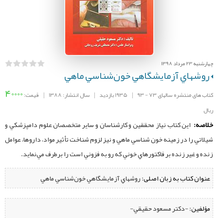
چهارشنبه 23 مرداد 1398
روشهاي آزمايشگاهي خون‌شناسي ماهي
40000
کتاب های منتشره سالهای 73 - 93
|
1935 بازدید
|
سال انتشار: 1388
|
قیمت:
ریال
خلاصه:
این کتاب نياز محققين و كارشناسان و ساير متخصصان علوم دامپزشکي و
شيلاتي را در زمينه خون شناسي ماهي و نيز لزوم شناخت تأثير مواد، داروها، عوامل
زنده و غير زنده بر فاکتورهاي خوني كه رو به فزوني است را برطرف مي‌نمايد.
عنوان کتاب به زبان اصلی:
روشهاي آزمايشگاهي خون‌شناسي ماهي
مؤلفین:
‌ -دكتر مسعود حقيقي-