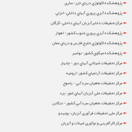
پژوهشکده اکولوژي درياي خزر-ساری
پژوهشکده آبزي پروري آبهاي داخلي-انزلي
مرکزتحقيقات ذخايرآبزيان آبهاي داخلي-گرگان
پژوهشکده آبزي پروري جنوب کشور- اهواز
پژوهشکده اکولوژي خليج فارس و درياي عمان
پژوهشکده ميگوي کشور-بوشهر
مرکز تحقيقات شيلاتي آبهاي دور - چابهار
مرکز تحقيقات آرتمياي کشور-ارومیه
مرکز تحقيقات ماهيان سردآبي - ياسوج
مرکز تحقيقات ملي آبزيان آبهاي شور-یزد
مرکز تحقيقات ماهيان سردآبي کشور - تنکابن
مرکز ملی تحقیقات فرآوری آبزیان-یونیدو
مرکز کارآفرینی و نوآوری شیلات و آبزیان