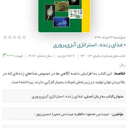
چهارشنبه 23 مرداد 1398
غذای زنده ، استراتژی آبزی‌پروری
30000
کتاب های منتشره سالهای 73 - 93
|
2577 بازدید
|
سال انتشار: 1386
|
قیمت:
ریال
خلاصه:
این کتاب به افزايش دامنه آگاهي ها در خصوص غذاهاي زنده‌ای كه در
بالا بردن توان توليد در زير بخش شيلات بسيار كارآيي دارند، پرداخته است.
عنوان کتاب به زبان اصلی:
غذای زنده ، استراتژی آبزی‌پروری
مؤلفین:
‌ -مهندس محمود حافظیه ,مهندس حمیرا حسین‌‌پور-