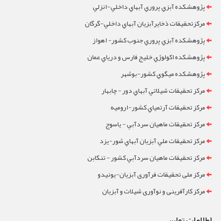
پژوهشکده آبزي پروري آبهاي داخلي-انزلي
مرکزتحقيقات ذخايرآبزيان آبهاي داخلي-گرگان
پژوهشکده آبزي پروري جنوب کشور- اهواز
پژوهشکده اکولوژي خليج فارس و درياي عمان
پژوهشکده ميگوي کشور-بوشهر
مرکز تحقيقات شيلاتي آبهاي دور - چابهار
مرکز تحقيقات آرتمياي کشور-ارومیه
مرکز تحقيقات ماهيان سردآبي - ياسوج
مرکز تحقيقات ملي آبزيان آبهاي شور-یزد
مرکز تحقيقات ماهيان سردآبي کشور - تنکابن
مرکز ملی تحقیقات فرآوری آبزیان-یونیدو
مرکز کارآفرینی و نوآوری شیلات و آبزیان
اطلاعات تماس