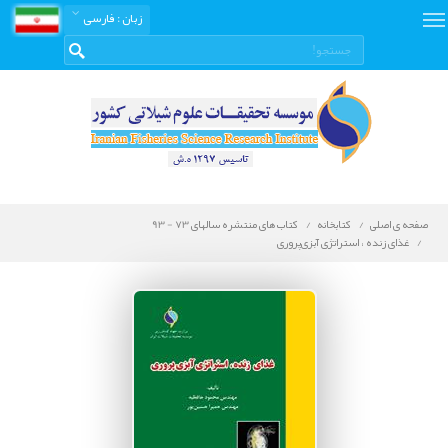
زبان
: فارسی
صفحه ی اصلی
کتابخانه
کتاب های منتشره سالهای 73 - 93
غذای زنده ، استراتژی آبزی‌پروری