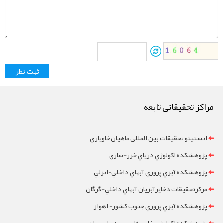
مراکز تحقیقاتی تابعه
انستیتو تحقیقات بین المللی ماهیان خاویاری
پژوهشکده اکولوژي درياي خزر-ساری
پژوهشکده آبزي پروري آبهاي داخلي-انزلي
مرکزتحقيقات ذخايرآبزيان آبهاي داخلي-گرگان
پژوهشکده آبزي پروري جنوب کشور- اهواز
پژوهشکده اکولوژي خليج فارس و درياي عمان