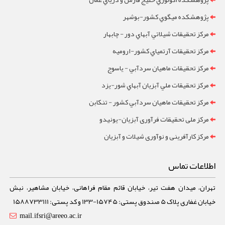
پژوهشکده ميگوي کشور-بوشهر
مرکز تحقيقات شيلاتي آبهاي دور - چابهار
مرکز تحقيقات آرتمياي کشور-ارومیه
مرکز تحقيقات ماهيان سردآبي - ياسوج
مرکز تحقيقات ملي آبزيان آبهاي شور-یزد
مرکز تحقيقات ماهيان سردآبي کشور - تنکابن
مرکز ملی تحقیقات فرآوری آبزیان-یونیدو
مرکز کارآفرینی و نوآوری شیلات و آبزیان
اطلاعات تماس
تهران، میدان هفت تیر، خیابان قائم مقام فراهانی، خیابان مشاهیر، نبش
خیابان غفاری پلاک 5 صندوق پستی: 15745-133 و کد پستی: 1588733111
mail.ifsri@areeo.ac.ir