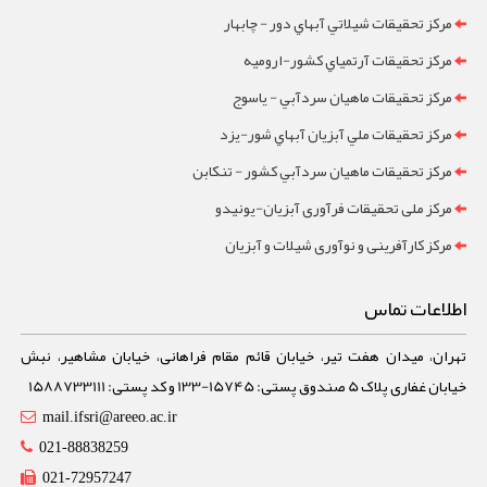
مرکز تحقيقات شيلاتي آبهاي دور - چابهار
مرکز تحقيقات آرتمياي کشور-ارومیه
مرکز تحقيقات ماهيان سردآبي - ياسوج
مرکز تحقيقات ملي آبزيان آبهاي شور-یزد
مرکز تحقيقات ماهيان سردآبي کشور - تنکابن
مرکز ملی تحقیقات فرآوری آبزیان-یونیدو
مرکز کارآفرینی و نوآوری شیلات و آبزیان
اطلاعات تماس
تهران، میدان هفت تیر، خیابان قائم مقام فراهانی، خیابان مشاهیر، نبش
خیابان غفاری پلاک 5 صندوق پستی: 15745-133 و کد پستی: 1588733111
mail.ifsri@areeo.ac.ir
021-88838259
021-72957247