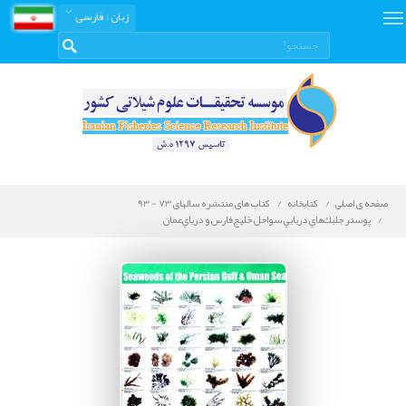
زبان
: فارسی
صفحه ی اصلی
کتابخانه
کتاب های منتشره سالهای 73 - 93
پوستر جلبك‌هاي دريايي سواحل خليج‌فارس و درياي‌عمان