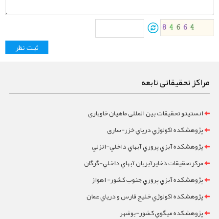
مراکز تحقیقاتی تابعه
انستیتو تحقیقات بین المللی ماهیان خاویاری
پژوهشکده اکولوژي درياي خزر-ساری
پژوهشکده آبزي پروري آبهاي داخلي-انزلي
مرکزتحقيقات ذخايرآبزيان آبهاي داخلي-گرگان
پژوهشکده آبزي پروري جنوب کشور- اهواز
پژوهشکده اکولوژي خليج فارس و درياي عمان
پژوهشکده ميگوي کشور-بوشهر