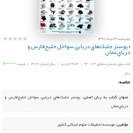
چهارشنبه 23 مرداد 1398
پوستر جلبك‌هاي دريايي سواحل خليج‌فارس و
درياي‌عمان
1000000
کتاب های منتشره سالهای 73 - 93
|
2459 بازدید
|
سال انتشار: 1379
|
قیمت:
ریال
خلاصه:
عنوان کتاب به زبان اصلی:
پوستر جلبك‌هاي دريايي سواحل خليج‌فارس و
درياي‌عمان
مؤلفین:
‌ موسسه تحقیقات علوم شیلاتی کشور