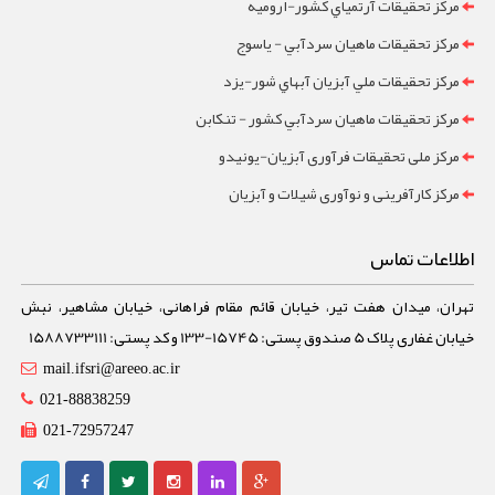
مرکز تحقيقات آرتمياي کشور-ارومیه
مرکز تحقيقات ماهيان سردآبي - ياسوج
مرکز تحقيقات ملي آبزيان آبهاي شور-یزد
مرکز تحقيقات ماهيان سردآبي کشور - تنکابن
مرکز ملی تحقیقات فرآوری آبزیان-یونیدو
مرکز کارآفرینی و نوآوری شیلات و آبزیان
اطلاعات تماس
تهران، میدان هفت تیر، خیابان قائم مقام فراهانی، خیابان مشاهیر، نبش
خیابان غفاری پلاک 5 صندوق پستی: 15745-133 و کد پستی: 1588733111
mail.ifsri@areeo.ac.ir
021-88838259
021-72957247