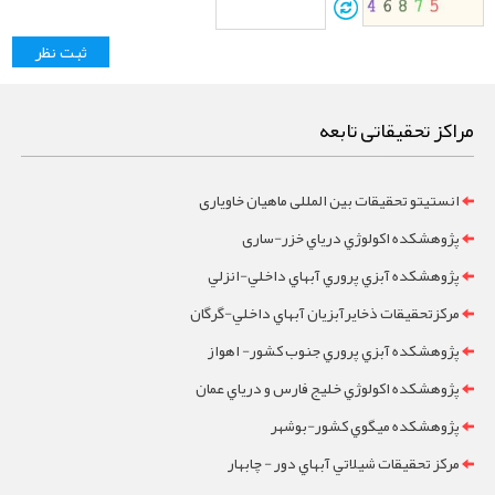
مراکز تحقیقاتی تابعه
انستیتو تحقیقات بین المللی ماهیان خاویاری
پژوهشکده اکولوژي درياي خزر-ساری
پژوهشکده آبزي پروري آبهاي داخلي-انزلي
مرکزتحقيقات ذخايرآبزيان آبهاي داخلي-گرگان
پژوهشکده آبزي پروري جنوب کشور- اهواز
پژوهشکده اکولوژي خليج فارس و درياي عمان
پژوهشکده ميگوي کشور-بوشهر
مرکز تحقيقات شيلاتي آبهاي دور - چابهار