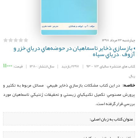
چهارشنبه 23 مرداد 1398
بازسازي ذخاير تاسماهيان در حوضه‌هاي درياي خزر و
آزوف – درياي سياه
11000
کتاب های منتشره سالهای 73 - 93
|
2297 بازدید
|
سال انتشار: 1380
|
قیمت:
ریال
خلاصه:
در اين كتاب مشكلات بازسازي ذخاير طبيعي ٬ مسائل مربوط به تكثير و
پرورش مصنوعي٬ تكميل تكنيكهاي زيستي و تحقيقات ژنتيكي تاسماهيان مورد
بررسي قرار گرفته است.
عنوان کتاب به زبان اصلی: