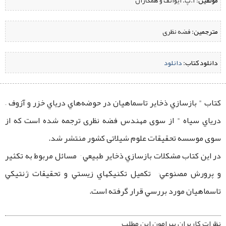
مؤلفین:
‌ آ.پ. ایوانف و همکاران
مترجمین:
‌ فضه نظری
دانلود کتاب:
‌
دانلود
کتاب " بازسازي ذخاير تاسماهيان در حوضه‌هاي درياي خزر و آزوف –
درياي سياه " از سوی مهندس فضه نظری ترجمه شده است که از
سوی موسسه تحقیقات علوم شیلاتی کشور منتشر شد.
در اين كتاب مشكلات بازسازي ذخاير طبيعي ٬ مسائل مربوط به تكثير
و پرورش مصنوعي٬ تكميل تكنيكهاي زيستي و تحقيقات ژنتيكي
تاسماهيان مورد بررسي قرار گرفته است.
نظرات کاربران پیرامون این مطلب