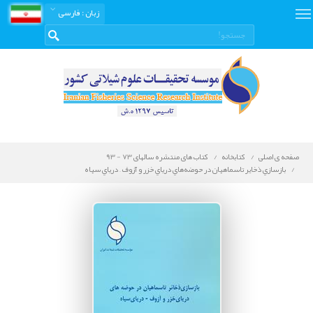
زبان
: فارسی
صفحه ی اصلی
کتابخانه
کتاب های منتشره سالهای 73 - 93
بازسازي ذخاير تاسماهيان در حوضه‌هاي درياي خزر و آزوف – درياي سياه