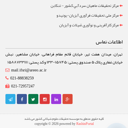
مرکز تحقيقات ماهيان سردآبي کشور - تنکابن
مرکز ملی تحقیقات فرآوری آبزیان-یونیدو
مرکز کارآفرینی و نوآوری شیلات و آبزیان
اطلاعات تماس
تهران، میدان هفت تیر، خیابان قائم مقام فراهانی، خیابان مشاهیر، نبش
خیابان غفاری پلاک 5 صندوق پستی: 15745-133 و کد پستی: 1588733111
mail.ifsri@areeo.ac.ir
021-88838259
021-72957247
کلیه حقوق متعلق به موسسه تحقیقات علوم شیلاتی کشور می باشد
copyright © 2026 powered by
RashinPortal