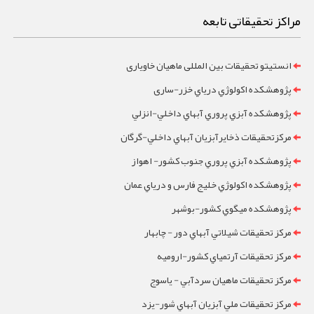
مراکز تحقیقاتی تابعه
انستیتو تحقیقات بین المللی ماهیان خاویاری
پژوهشکده اکولوژي درياي خزر-ساری
پژوهشکده آبزي پروري آبهاي داخلي-انزلي
مرکزتحقيقات ذخايرآبزيان آبهاي داخلي-گرگان
پژوهشکده آبزي پروري جنوب کشور- اهواز
پژوهشکده اکولوژي خليج فارس و درياي عمان
پژوهشکده ميگوي کشور-بوشهر
مرکز تحقيقات شيلاتي آبهاي دور - چابهار
مرکز تحقيقات آرتمياي کشور-ارومیه
مرکز تحقيقات ماهيان سردآبي - ياسوج
مرکز تحقيقات ملي آبزيان آبهاي شور-یزد