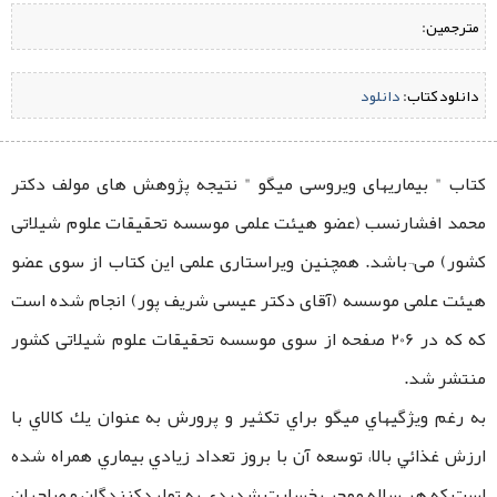
مترجمین:
دانلود کتاب:
‌
دانلود
کتاب " بیماریهای ویروسی میگو " نتیجه پژوهش ‌های مولف دکتر
محمد افشارنسب (عضو هیئت علمی موسسه تحقیقات علوم شیلاتی
کشور) می¬باشد. همچنین ویراستاری علمی این کتاب از سوی عضو
هیئت علمی موسسه (آقای دکتر عیسی شریف پور) انجام شده است
که که در 206 صفحه از سوی موسسه تحقیقات علوم شیلاتی کشور
منتشر شد.
به رغم ويژگيهاي ميگو براي تكثير و پرورش به عنوان يك كالاي با
ارزش غذائي بالا، توسعه آن با بروز تعداد زيادي بيماري همراه شده
است كه هر ساله موجب خسارت شديدي به توليدكنندگان و صاحبان