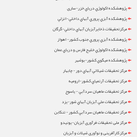
پژوهشکده اکولوژي درياي خزر-ساری
پژوهشکده آبزي پروري آبهاي داخلي-انزلي
مرکزتحقيقات ذخايرآبزيان آبهاي داخلي-گرگان
پژوهشکده آبزي پروري جنوب کشور- اهواز
پژوهشکده اکولوژي خليج فارس و درياي عمان
پژوهشکده ميگوي کشور-بوشهر
مرکز تحقيقات شيلاتي آبهاي دور - چابهار
مرکز تحقيقات آرتمياي کشور-ارومیه
مرکز تحقيقات ماهيان سردآبي - ياسوج
مرکز تحقيقات ملي آبزيان آبهاي شور-یزد
مرکز تحقيقات ماهيان سردآبي کشور - تنکابن
مرکز ملی تحقیقات فرآوری آبزیان-یونیدو
مرکز کارآفرینی و نوآوری شیلات و آبزیان