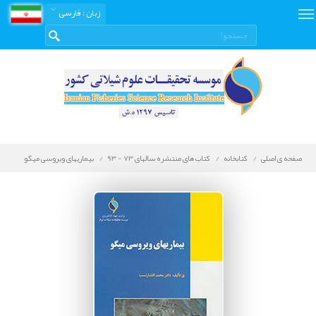
زبان
: فارسی
صفحه ی اصلی
کتابخانه
کتاب های منتشره سالهای 73 - 93
بیماریهای ویروسی میگو