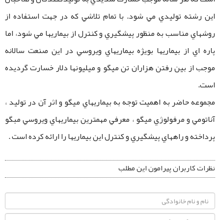
اين رشته توليدي مي شود. با تمام تلاشي كه در جهت استفاده از
روشهاي مناسب به منظور پيشگيري و كنترل از بيماريها مي شود، اما
پاره اي از بيماريها بویژه بيماريهاي ويروسي در اين صنعت سالانه
موجب از بين رفتن هزاران تن ميگو و ميليونها دلار خسارت گرديده
است.
مجموعه حاضر به اهميت توجه به بيماريهاي ميگو و اثر آن در توليد ،
آناتومي و مرفولوژي ميگو ، معرفي مهمترين بيماريهاي ويروسي مبگو
پرداخته و راههاي پيشگيري و كنترل اين بيماريها را ارائه كرده است .
نظرات کاربران پیرامون این مطلب