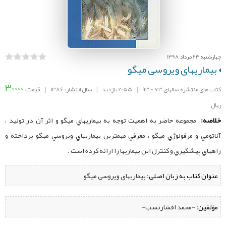
چهارشنبه 23 مرداد 1398
بیماریهای ویروسی میگو
30000
کتاب های منتشره سالهای 73 - 93
|
2055 بازدید
|
سال انتشار: 1386
|
قیمت:
ریال
خلاصه:
مجموعه حاضر به اهميت توجه به بيماريهاي ميگو و اثر آن در توليد ،
آناتومي و مرفولوژي ميگو ، معرفي مهمترين بيماريهاي ويروسي مبگو پرداخته و
راههاي پيشگيري و كنترل اين بيماريها را ارائه كرده است .
عنوان کتاب به زبان اصلی:
بیماریهای ویروسی میگو
مؤلفین:
‌ -محمد افشارنسب-