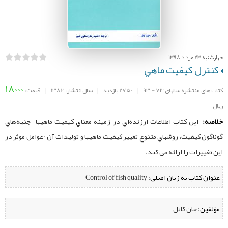
چهارشنبه 23 مرداد 1398
كنترل كيفيت ماهي
18000
کتاب های منتشره سالهای 73 - 93
|
2750 بازدید
|
سال انتشار: 1382
|
قیمت:
ریال
خلاصه:
این کتاب اطلاعات ارزنده‌اي در زمينه معناي كيفيت ماهيها ٬ جنبه‌هاي
گوناگون كيفيت، روشهاي متنوع تغيير كيفيت ماهيها و توليدات آن ٬ عوامل موثر در
اين تغييرات را ارائه می کند.
عنوان کتاب به زبان اصلی:
Control of fish quality
مؤلفین:
‌ جان کانل