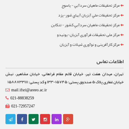
مرکز تحقيقات ماهيان سردآبي - ياسوج
مرکز تحقيقات ملي آبزيان آبهاي شور-یزد
مرکز تحقيقات ماهيان سردآبي کشور - تنکابن
مرکز ملی تحقیقات فرآوری آبزیان-یونیدو
مرکز کارآفرینی و نوآوری شیلات و آبزیان
اطلاعات تماس
تهران، میدان هفت تیر، خیابان قائم مقام فراهانی، خیابان مشاهیر، نبش
خیابان غفاری پلاک 5 صندوق پستی: 15745-133 و کد پستی: 1588733111
mail.ifsri@areeo.ac.ir
021-88838259
021-72957247