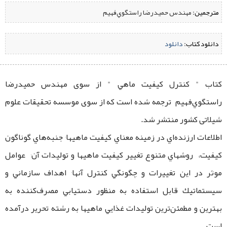
مترجمین:
‌ مهندس حميدرضا راستگوي‌فهيم
دانلود کتاب:
‌
دانلود
کتاب " كنترل كيفيت ماهي " از سوی مهندس حميدرضا
راستگوي‌فهيم ترجمه شده است که از سوی موسسه تحقیقات علوم
شیلاتی کشور منتشر شد.
اطلاعات ارزنده‌اي در زمينه معناي كيفيت ماهيها٬ جنبه‌هاي گوناگون
كيفيت، روشهاي متنوع تغيير كيفيت ماهيها و توليدات آن٬ عوامل
موثر در اين تغييرات و چگونگي كنترل آنها٬ اهداف سازماني و
سيستماتيك قابل استفاده به منظور دستيابي مصرف‌كننده به
بهترين و مطمئن‌ترين توليدات غذايي ماهيها به رشته تحرير درآمده
است.