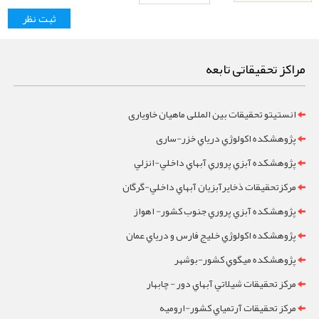
مراکز تحقیقاتی تابعه
انستیتو تحقیقات بین المللی ماهیان خاویاری
پژوهشکده اکولوژي درياي خزر-ساری
پژوهشکده آبزي پروري آبهاي داخلي-انزلي
مرکزتحقيقات ذخايرآبزيان آبهاي داخلي-گرگان
پژوهشکده آبزي پروري جنوب کشور- اهواز
پژوهشکده اکولوژي خليج فارس و درياي عمان
پژوهشکده ميگوي کشور-بوشهر
مرکز تحقيقات شيلاتي آبهاي دور - چابهار
مرکز تحقيقات آرتمياي کشور-ارومیه