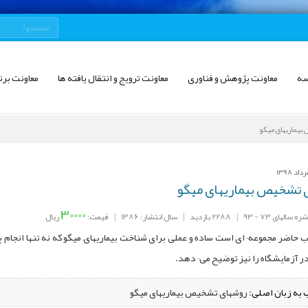
سه
معاونت پژوهش و فناوری
معاونت ترویج و انتقال یافته ها
معاونت برن
یماریهای میگو
تشخیص بیماریهای میگو
30000
سالهای 73 - 93
|
2288 بازدید
|
سال انتشار: 1386
|
قیمت:
ریال
 حاضر مجموعه¬ای است ساده و عملی برای شناخت بیماریهای میگو که نه تنها انجام پار
در آزمایشگاه را نیز توضیح می¬دهد.
 به زبان اصلی:
روشهای تشخیص بیماریهای میگو