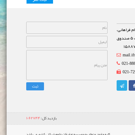
م فراهانی،
خیابان مشاهیر، نبش خیابان غفاری پلاک 5 صندوق
mail.if
021-88
021-72
ثبت
بازدید کل:
1062744
کلیه حقوق متعلق به موسسه تحقیقات علوم شیلاتی کشور می باشد