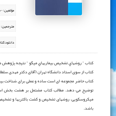
مؤلفین:
‌ 
مترجمین:
دانلود کتا
کتاب " روشهاي تشخيص بيماريهاي ميگو " نتیجه پژوهش ‌
کتاب از سوی استاد دانشگاه تهران (آقای دکتر مهدی سلطلانی) انجام شده است که که در 190 صفحه ا
کتاب حاضر مجموعه¬ای است ساده و عملی برای شناخت بیماریه
توضیح می¬دهد. مطالب کتاب مشتمل بر هشت بخش است از
میکروسکوپی، روشهای تشخیص و کشت باکتریها و تشخیص 
باشد.