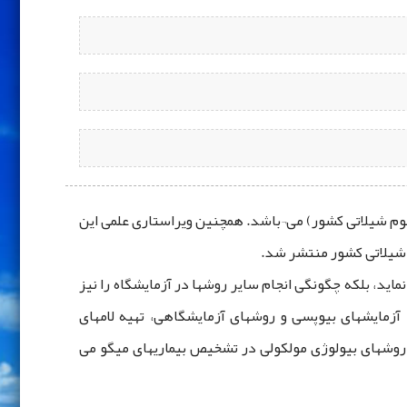
م شیلاتی کشور) می¬باشد. همچنین ویراستاری علمی این
اید، بلکه چگونگی انجام سایر روشها در آزمایشگاه را نیز
مایشهای بیوپسی و روشهای آزمایشگاهی، تهیه لامهای
شهای بیولوژی مولکولی در تشخیص بیماریهای میگو می