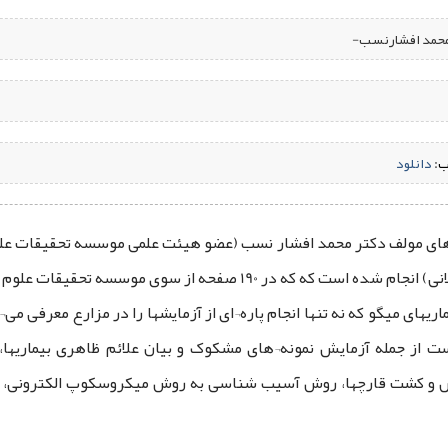
-محمد افشارنسب-
ب:
‌
دانلود
های مولف دکتر محمد افشار نسب (عضو هیئت علمی موسسه تحقیقات علو
ز سوی موسسه تحقیقات علوم شیلاتی کشور منتشر شد.
ای میگو که نه تنها انجام پاره¬ای از آزمایشها را در مزارع معرفی می¬نم
 جمله آزمایش نمونه¬های مشکوک و بیان علائم ظاهری بیماریها، آز
و کشت قارچها، روش آسیب شناسی به روش میکروسکوپ الکترونی، رو