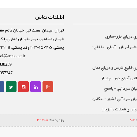
اطلاعات تماس
تهران، میدان هفت تیر، خیابان قائم مقا
ي درياي خزر-ساری
ايرآبزيان آبهاي داخلي-
پستی: 15745-133 و کد پستی: 1588733111
sri@areeo.ac.ir
838259
 خليج فارس و درياي عمان
957247
تي آبهاي دور - چابهار
يان سردآبي - ياسوج
يان سردآبي کشور - تنکابن
نوآوری شیلات و آبزیان
804
بازدید ماه:
39705