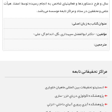
سال و طرح دستاوردها و فعالیتهای شاخص به انجام رسیده توسط اعضاء هیأت
علمی و محققین در ستاد و مراکز تابعه موسسه می‌باشد.
عنوان کتاب به زبان اصلی:
مؤلفین:
‌ -دکتر ابوالفضل سپهداری ,،,گل¬اندام آل¬علی-
مترجمین:
مراکز تحقیقاتی تابعه
انستیتو تحقیقات بین المللی ماهیان خاویاری
پژوهشکده اکولوژي درياي خزر-ساری
پژوهشکده آبزي پروري آبهاي داخلي-انزلي