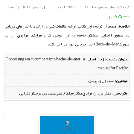
گروه کتاب های منتشره سال 98
|
2155 بازدید
|
سال انتشار: 1398
|
قیمت:
850000
ریال
خلاصه:
هدف از ترجمه این کتاب، ارائه اطلاعات کلی در ارتباط با خیارهای دریایی
به منظور آشنایی بیشتر جامعه با این موجودات و فرآیند فرآوری آن به
صورتBech-de-Mer (خیار دریایی خوراکی) می‌باشد.
عنوان کتاب به زبان اصلی:
Processing sea cucumbers into beche-de-mer : a
manual for Pacific
مؤلفین:
‌ استیون و. پرسل
مترجمین:
‌ دکتر یزدان مرادی,دکتر میلکا ناظمی,مهندس فرحناز لکزایی