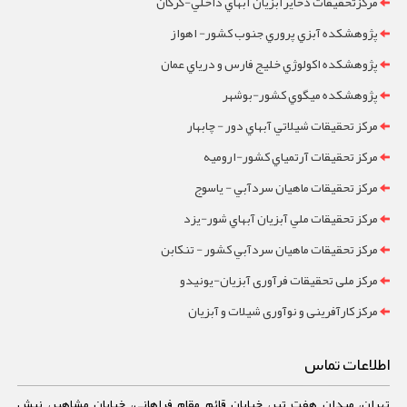
مرکزتحقيقات ذخايرآبزيان آبهاي داخلي-گرگان
پژوهشکده آبزي پروري جنوب کشور- اهواز
پژوهشکده اکولوژي خليج فارس و درياي عمان
پژوهشکده ميگوي کشور-بوشهر
مرکز تحقيقات شيلاتي آبهاي دور - چابهار
مرکز تحقيقات آرتمياي کشور-ارومیه
مرکز تحقيقات ماهيان سردآبي - ياسوج
مرکز تحقيقات ملي آبزيان آبهاي شور-یزد
مرکز تحقيقات ماهيان سردآبي کشور - تنکابن
مرکز ملی تحقیقات فرآوری آبزیان-یونیدو
مرکز کارآفرینی و نوآوری شیلات و آبزیان
اطلاعات تماس
تهران، میدان هفت تیر، خیابان قائم مقام فراهانی، خیابان مشاهیر، نبش