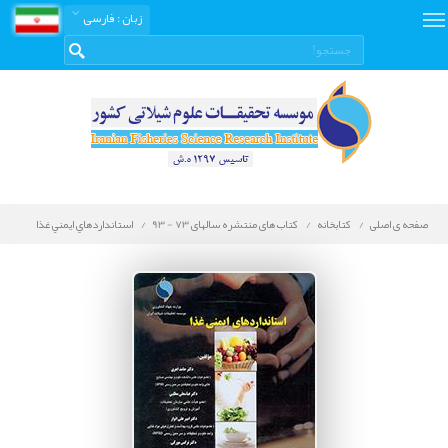
زبان
: فارسی
صفحه ی اصلی
کتابخانه
کتاب های منتشره سالهای 73 - 93
استانداردهاي ايمني غذا