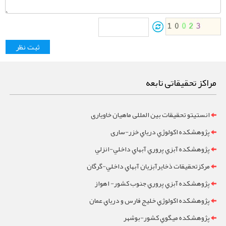
مراکز تحقیقاتی تابعه
انستیتو تحقیقات بین المللی ماهیان خاویاری
پژوهشکده اکولوژي درياي خزر-ساری
پژوهشکده آبزي پروري آبهاي داخلي-انزلي
مرکزتحقيقات ذخايرآبزيان آبهاي داخلي-گرگان
پژوهشکده آبزي پروري جنوب کشور- اهواز
پژوهشکده اکولوژي خليج فارس و درياي عمان
پژوهشکده ميگوي کشور-بوشهر