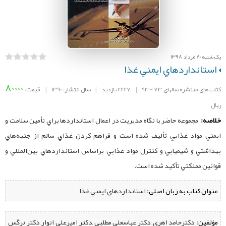
یک شنبه 20 مرداد 1398
استانداردهاي ايمني غذا
80000
کتاب های منتشره سالهای 73 - 93
|
2227 بازدید
|
سال انتشار: 1390
|
قیمت:
ریال
خلاصه:
مجموعه حاضر با نگاه مديريت در اعمال استانداردها براي تأمين سلامت و
ايمني مواد غذايي تأليف شده است و فراهم كردن غذاي سالم از جنبه‌هاي
بهداشتي و شيميايي و كنترل مواد غذايي براساس استانداردهاي بين‌المللي و
قوانين مملكتي تأكيد شده است.
عنوان کتاب به زبان اصلی:
استانداردهاي ايمني غذا
مؤلفین:
‌ دكترحامد اهري ,دكتر عباسعلي مطلبي ,دكتر اميرعلي انوار ,دكتر نرگس