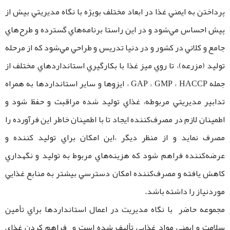
پرداختن به ايمني غذا در ابعاد مختلف بويژه با نگاه مديريتي بيش از
پيش احساس مي‌شود و در اين راستا برنامه‌هاي گسترده و طرح‌هاي
جامع و كلاني در كشور و در دنيا تدريس و طراحي مي‌شود كه از مرحله
توليد (مزرعه)، تا روي ميز غذا با بكارگيري استانداردهاي مختلف از
جمله GAP ، GMP ، HACCP ، ايزوها و ساير استانداردها به همراه
تدابير مديريتي مربوطه، غذاي توليد شده مراقبت و حفظ شود و
اطمينان لازم در مصرف‌كننده ايجاد تا با اطمينان خاطر اين فرآورده را
مصرف نمايد و از منظر ديگر ،‌اين امكان براي توليد كننده و
عرضه‌كننده فراهم شود كه هزينه‌هاي مربوط به توليد و نگهداري
كاهش يافته و مصرف‌كننده امكان دسترسي بيشتر به منابع غذايي
موردنياز را داشته باشد.
مجموعه حاضر با نگاه مديريت در اعمال استانداردها براي تأمين
سلامت و ايمني مواد غذايي تأليف شده است و فراهم كردن غذاي