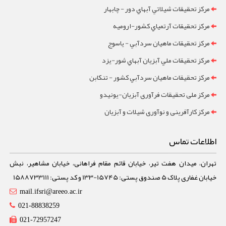
مرکز تحقيقات شيلاتي آبهاي دور - چابهار
مرکز تحقيقات آرتمياي کشور-ارومیه
مرکز تحقيقات ماهيان سردآبي - ياسوج
مرکز تحقيقات ملي آبزيان آبهاي شور-یزد
مرکز تحقيقات ماهيان سردآبي کشور - تنکابن
مرکز ملی تحقیقات فرآوری آبزیان-یونیدو
مرکز کارآفرینی و نوآوری شیلات و آبزیان
اطلاعات تماس
تهران، میدان هفت تیر، خیابان قائم مقام فراهانی، خیابان مشاهیر، نبش
خیابان غفاری پلاک 5 صندوق پستی: 15745-133 و کد پستی: 1588733111
mail.ifsri@areeo.ac.ir
021-88838259
021-72957247