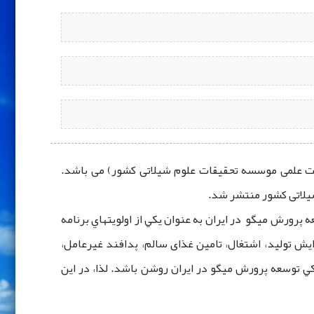
ئت علمی موسسه تحقیقات علوم شیلاتی کشور) می باشد.
رورش ميگو در ايران به عنوان يكي از اولويتهاي برنامه
ش تولید، اشتغال، تامین غذای سالم، پدافند غیرعامل،
ي توسعه پرورش میگو در ايران روشن باشد. لذا، در این