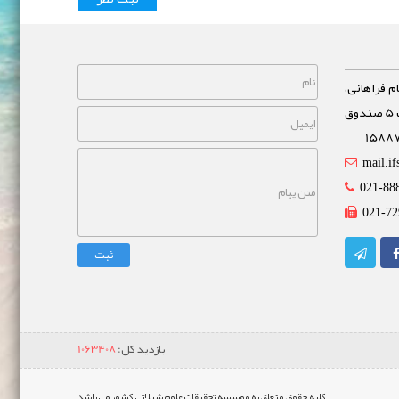
م فراهانی،
خیابان مشاهیر، نبش خیابان غفاری پلاک 5 صندوق
mail.if
021-88
021-72
ثبت
بازدید کل:
1063408
کلیه حقوق متعلق به موسسه تحقیقات علوم شیلاتی کشور می باشد