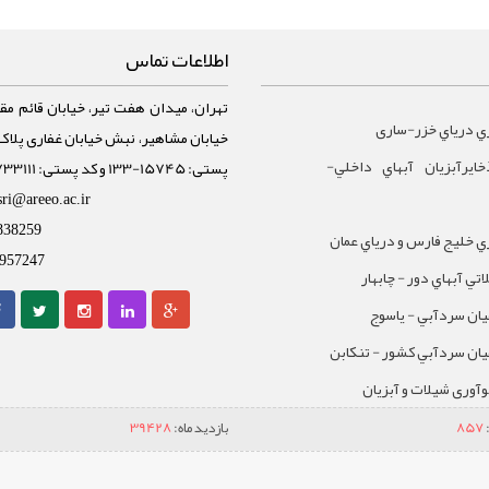
اطلاعات تماس
تهران، میدان هفت تیر، خیابان قائم مقا
ي درياي خزر-ساری
ايرآبزيان آبهاي داخلي-
پستی: 15745-133 و کد پستی: 1588733111
sri@areeo.ac.ir
838259
 خليج فارس و درياي عمان
957247
تي آبهاي دور - چابهار
يان سردآبي - ياسوج
يان سردآبي کشور - تنکابن
نوآوری شیلات و آبزیان
857
بازدید ماه:
39428