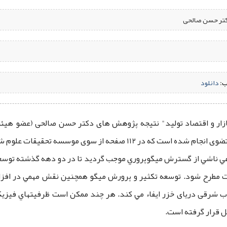
دکتر حسن صالحی
ب:
‌
دانلود
 بازار و اقتصاد تولید" نتیجه پژوهش های دکتر حسن صالحی (عضو هی
وی موسسه تحقیقات علوم شیلاتی کشور منتشر شد.
عي ناشي از گسترش ميگوپروري موجب گرديد تا در دو دهه گذشته توسعه پ
 مطرح شود. توسعه تكثير و پرورش میگو همچنين نقش مهمي در افزاي
ب شرقی دریای خزر ايفاء مي ‌كند. هر چند ممكن است ظرفيتهاي فيزيك
ل قرار گرفته است.