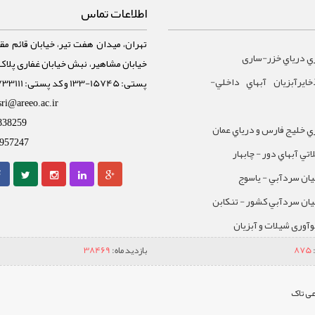
اطلاعات تماس
تهران، میدان هفت تیر، خیابان قائم مقا
ي درياي خزر-ساری
ايرآبزيان آبهاي داخلي-
پستی: 15745-133 و کد پستی: 1588733111
sri@areeo.ac.ir
838259
 خليج فارس و درياي عمان
957247
تي آبهاي دور - چابهار
يان سردآبي - ياسوج
يان سردآبي کشور - تنکابن
نوآوری شیلات و آبزیان
875
بازدید ماه:
38469
ی تاک