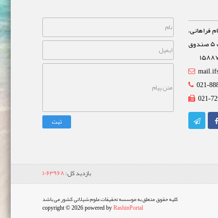
م فراهانی،
خیابان مشاهیر، نبش خیابان غفاری پلاک 5 صندوق
mail.if
021-88
021-72
ثبت
بازدید کل:
1063968
کلیه حقوق متعلق به موسسه تحقیقات علوم شیلاتی کشور می باشد
copyright © 2026 powered by
RashinPortal