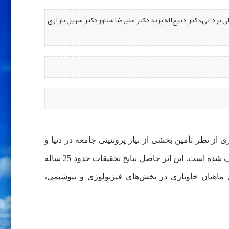
زدانی,دکتر ذبیح‌‌اله پژند,دکتر علیرضا شناور,دکتر سهیل بازاری
ز نظر تأمین بخشی از نیاز پروتئینی جامعه در دنیا و
کشور و متعاقباً گسترش تعداد مزارع پرورش ماهیان خاویاری و نیاز جامعه شیلاتی به علم روز مرتبط با ماهیان خاویاری، تألیف شده است. این اثر حاصل نتایج تحقیقات حدود 25 ساله
ی ماهیان خاویاری در بخش‌‌های فیزیولوژی و بیوشیمی،