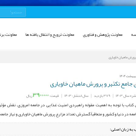
سه
معاونت پژوهش و فناوری
معاونت ترویج و انتقال یافته ها
معاونت برن
پرورش ماهیان خاویاری
 جامع تکثیر و پرورش ماهیان خاویاری
3900000
ه سال 1403
|
379 بازدید
|
سال انتشار: 1403
|
قیمت:
ریال
کتاب با توجه به اهمیت مقوله راهبردی امنیت غذایی در جامعه امروزی، نقش مؤثر 
معه در دنیا و کشور و متعاقباً گسترش تعداد مزارع پرورش ماهیان خاویاری و نیاز جامعه
 به زبان اصلی: