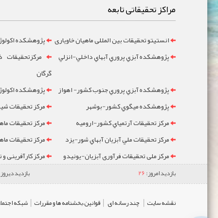
مراکز تحقیقاتی تابعه
انستیتو تحقیقات بین المللی ماهیان خاویاری
پژوهشکده اکولوژ
پژوهشکده آبزي پروري آبهاي داخلي-انزلي
مرکزتحقيقات ذخ
گرگان
پژوهشکده آبزي پروري جنوب کشور- اهواز
پژوهشکده اکولوژي
پژوهشکده ميگوي کشور-بوشهر
مرکز تحقيقات شيلا
مرکز تحقيقات آرتمياي کشور-ارومیه
مرکز تحقيقات ماه
مرکز تحقيقات ملي آبزيان آبهاي شور-یزد
مرکز تحقيقات ماه
مرکز ملی تحقیقات فرآوری آبزیان-یونیدو
مرکز کارآفرینی و 
بازدید امروز:
26
بازدید دیروز:
|
|
|
نقشه سایت
چند رسانه ای
قوانین،بخشنامه ها و مقررات
شبکه اجتماع