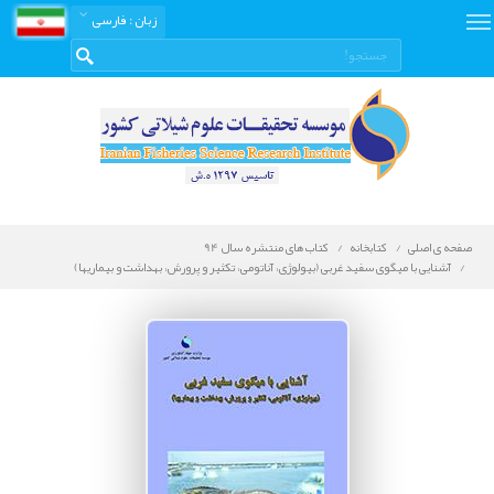
زبان
: فارسی
صفحه ی اصلی
کتابخانه
کتاب های منتشره سال 94
آشنایی با میگوی سفید غربی (بیولوژی، آناتومی، تکثیر و پرورش، بهداشت و بیماریها)