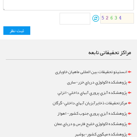
مراکز تحقیقاتی تابعه
انستیتو تحقیقات بین المللی ماهیان خاویاری
پژوهشکده اکولوژي درياي خزر-ساری
پژوهشکده آبزي پروري آبهاي داخلي-انزلي
مرکزتحقيقات ذخايرآبزيان آبهاي داخلي-گرگان
پژوهشکده آبزي پروري جنوب کشور- اهواز
پژوهشکده اکولوژي خليج فارس و درياي عمان
پژوهشکده ميگوي کشور-بوشهر