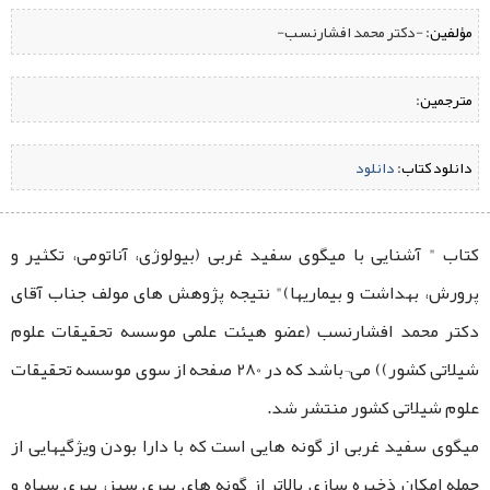
مؤلفین:
‌ -دکتر محمد افشارنسب-
مترجمین:
دانلود کتاب:
‌
دانلود
کتاب " آشنایی با میگوی سفید غربی (بیولوژی، آناتومی، تکثیر و
پرورش، بهداشت و بیماریها)" نتیجه پژوهش ‌های مولف جناب آقای
دکتر محمد افشارنسب (عضو هیئت علمی موسسه تحقیقات علوم
شیلاتی کشور)) می¬باشد که در 280 صفحه از سوی موسسه تحقیقات
علوم شیلاتی کشور منتشر شد.
میگوی سفید غربی از گونه هایی است که با دارا بودن ویژگیهایی از
جمله امکان ذخیره سازی بالاتر از گونه های ببری سبز، ببری سیاه و