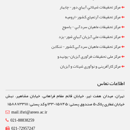
مرکز تحقيقات شيلاتي آبهاي دور - چابهار
مرکز تحقيقات آرتمياي کشور-ارومیه
مرکز تحقيقات ماهيان سردآبي - ياسوج
مرکز تحقيقات ملي آبزيان آبهاي شور-یزد
مرکز تحقيقات ماهيان سردآبي کشور - تنکابن
مرکز ملی تحقیقات فرآوری آبزیان-یونیدو
مرکز کارآفرینی و نوآوری شیلات و آبزیان
اطلاعات تماس
تهران، میدان هفت تیر، خیابان قائم مقام فراهانی، خیابان مشاهیر، نبش
خیابان غفاری پلاک 5 صندوق پستی: 15745-133 و کد پستی: 1588733111
mail.ifsri@areeo.ac.ir
021-88838259
021-72957247