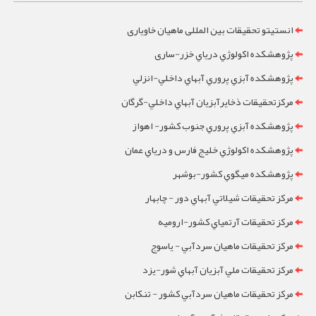
انستیتو تحقیقات بین المللی ماهیان خاویاری
پژوهشکده اکولوژي درياي خزر-ساری
پژوهشکده آبزي پروري آبهاي داخلي-انزلي
مرکزتحقيقات ذخايرآبزيان آبهاي داخلي-گرگان
پژوهشکده آبزي پروري جنوب کشور- اهواز
پژوهشکده اکولوژي خليج فارس و درياي عمان
پژوهشکده ميگوي کشور-بوشهر
مرکز تحقيقات شيلاتي آبهاي دور - چابهار
مرکز تحقيقات آرتمياي کشور-ارومیه
مرکز تحقيقات ماهيان سردآبي - ياسوج
مرکز تحقيقات ملي آبزيان آبهاي شور-یزد
مرکز تحقيقات ماهيان سردآبي کشور - تنکابن