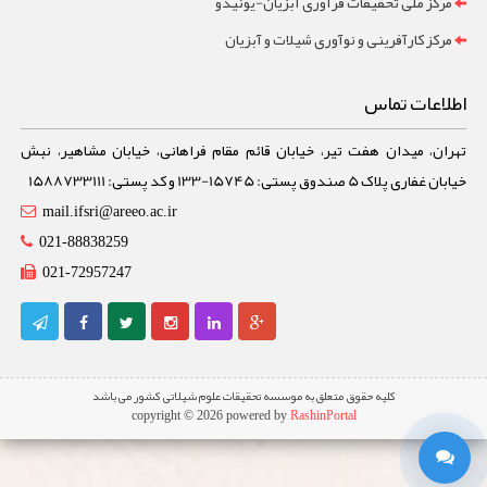
مرکز ملی تحقیقات فرآوری آبزیان-یونیدو
مرکز کارآفرینی و نوآوری شیلات و آبزیان
اطلاعات تماس
تهران، میدان هفت تیر، خیابان قائم مقام فراهانی، خیابان مشاهیر، نبش
خیابان غفاری پلاک 5 صندوق پستی: 15745-133 و کد پستی: 1588733111
mail.ifsri@areeo.ac.ir
021-88838259
021-72957247
کلیه حقوق متعلق به موسسه تحقیقات علوم شیلاتی کشور می باشد
copyright © 2026 powered by
RashinPortal