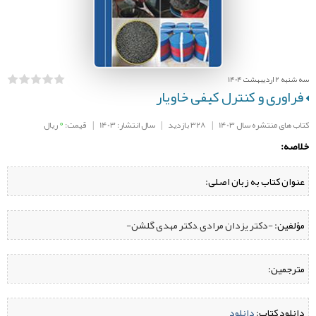
سه شنبه 2 اردیبهشت 1404
فراوری و کنترل کیفی خاویار
0
کتاب های منتشره سال 1403
|
328 بازدید
|
سال انتشار: 1403
|
قیمت:
ریال
خلاصه:
عنوان کتاب به زبان اصلی:
مؤلفین:
‌ -دکتر یزدان مرادی ,دکتر مهدی گلشن-
مترجمین:
دانلود کتاب:
‌
دانلود