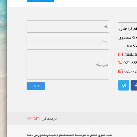
م فراهانی،
خیابان مشاهیر، نبش خیابان غفاری پلاک 5 صندوق
mail.if
021-88
021-72
ثبت
بازدید کل:
1062531
کلیه حقوق متعلق به موسسه تحقیقات علوم شیلاتی کشور می باشد