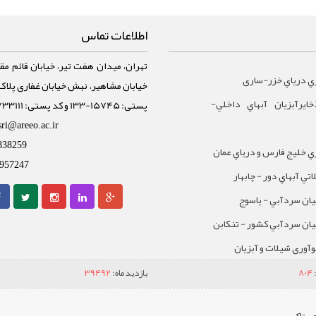
اطلاعات تماس
تهران، میدان هفت تیر، خیابان قائم مقا
ي درياي خزر-ساری
ايرآبزيان آبهاي داخلي-
پستی: 15745-133 و کد پستی: 1588733111
sri@areeo.ac.ir
838259
 خليج فارس و درياي عمان
957247
تي آبهاي دور - چابهار
يان سردآبي - ياسوج
يان سردآبي کشور - تنکابن
نوآوری شیلات و آبزیان
804
بازدید ماه:
39492
ی تاک