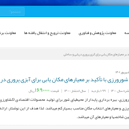
سه
معاونت پژوهش و فناوری
معاونت ترویج و انتقال یافته ها
معاونت برن
بر معیارهای مکان ‌یابی برای آبزی ‌پروری دریایی و ساحلی
ورورزی با تأکید بر معیارهای مکان ‌یابی برای آبزی ‌پروری در
1690000
ه سال 1400
|
1099 بازدید
|
سال انتشار: 1400
|
قیمت:
ریال
رزی، بهره ‌برداری پایدار از محیطهای شور برای تولید محصولات اقتصادی (کشاورزی،
زی و معیارهای انتخاب مکان مناسب بسیار کم میباشد، لذا هدف از این نوشتار، ارائه
یین شاخصها و معیارهای آن میباشد.