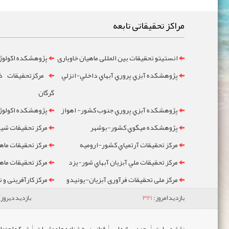
مراکز تحقیقاتی تابعه
انستیتو تحقیقات بین المللی ماهیان خاویاری
پژوهشکده اکولوژ
پژوهشکده آبزي پروري آبهاي داخلي-انزلي
مرکزتحقيقات ذخ
گرگان
پژوهشکده آبزي پروري جنوب کشور- اهواز
پژوهشکده اکولوژي
پژوهشکده ميگوي کشور-بوشهر
مرکز تحقيقات شيلا
مرکز تحقيقات آرتمياي کشور-ارومیه
مرکز تحقيقات ماه
مرکز تحقيقات ملي آبزيان آبهاي شور-یزد
مرکز تحقيقات ماه
مرکز ملی تحقیقات فرآوری آبزیان-یونیدو
مرکز کارآفرینی و 
بازدید امروز:
321
بازدید دیروز:
|
|
|
نقشه سایت
چند رسانه ای
قوانین،بخشنامه ها و مقررات
شبکه اجتماع