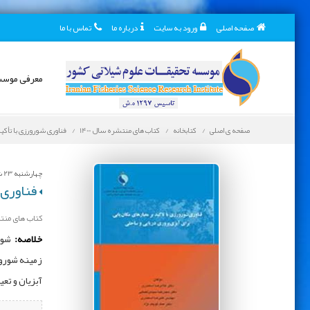
صفحه اصلی
ورود به سایت
درباره ما
تماس با ما
معرفی موس
صفحه ی اصلی
کتابخانه
کتاب های منتشره سال 1400
فناوری شورورزی با تأکید 
چهارشنبه 23 شهریور 1401
فناوری ش
کتاب های منتشر
خلاصه:
شورو
زمینه شورور
آبزیان و تع