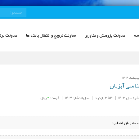
سه
معاونت پژوهش و فناوری
معاونت ترویج و انتقال یافته ها
معاونت برن
اسی آبزیان
0
ه سال 1403
|
353 بازدید
|
سال انتشار: 1403
|
قیمت:
ریال
 به زبان اصلی: