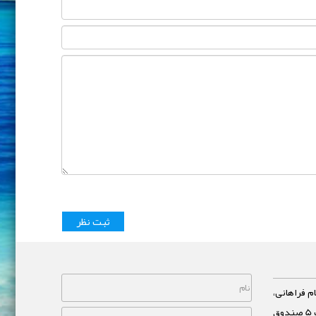
م فراهانی،
خیابان مشاهیر، نبش خیابان غفاری پلاک 5 صندوق