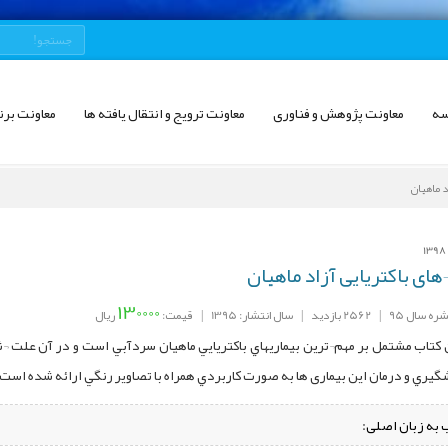
سه
معاونت پژوهش و فناوری
معاونت ترویج و انتقال یافته ها
معاونت برن
د ماهیان
های باکتریایی آزاد ماهیان
130000
ره سال 95
|
2562 بازدید
|
سال انتشار: 1395
|
قیمت:
ریال
کتاب مشتمل بر مهم¬ترين بيماريهاي باكتريايي ماهيان سردآبي است و در آن علت ¬شن
گيري و درمان این بیماری ها به صورت كاربردي همراه با تصاوير رنگي ارائه شده است.
 به زبان اصلی: