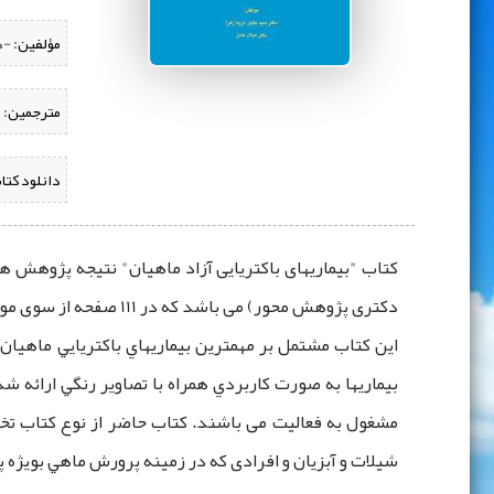
مؤلفین:
‌ -
مترجمین:
دانلود کتا
کتاب "بیماریهای باکتریایی آزاد ماهیان" نتیجه پژوهش
دکتری پژوهش محور) می باشد که در 111 صفحه از سوی موسسه تحقیقات علوم شیلاتی کشور منتشر شد.
این کتاب مشتمل بر مهمترين بيماريهاي باكتريايي ماهيان
بیماریها به صورت كاربردي همراه با تصاوير رنگي ارائه 
مشغول به فعالیت می باشند. كتاب حاضر از نوع كتاب تخ
شيلات و آبزيان و افرادی که در زمينه پرورش ماهي بويژه 