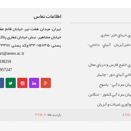
اطلاعات تماس
تهران، میدان هفت تیر، خیابان قائم مقا
ي درياي خزر-ساری
ايرآبزيان آبهاي داخلي-
پستی: 15745-133 و کد پستی: 1588733111
sri@areeo.ac.ir
838259
 خليج فارس و درياي عمان
957247
تي آبهاي دور - چابهار
يان سردآبي - ياسوج
يان سردآبي کشور - تنکابن
نوآوری شیلات و آبزیان
875
بازدید ماه:
38508