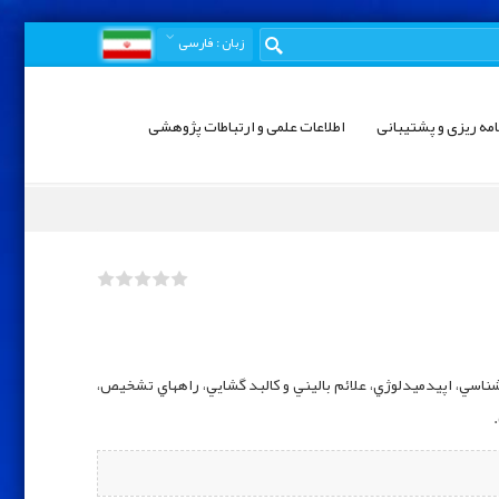
زبان
: فارسی
امه ریزی و پشتیبانی
اطلاعات علمی و ارتباطات پژوهشی
اسي، اپيدميدلوژي،‌ علائم باليني و كالبد گشايي، راههاي تشخيص،‌