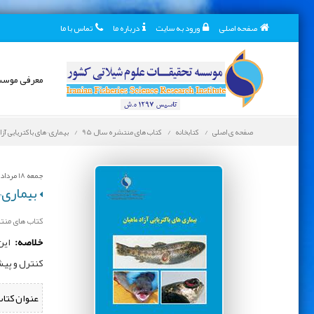
صفحه اصلی
ورود به سایت
درباره ما
تماس با ما
معرفی موس
صفحه ی اصلی
کتابخانه
کتاب های منتشره سال 95
بیماری¬های باکتریایی آزا
جمعه 18 مرداد 1398
بیماری¬
کتاب های منتش
خلاصه:
این 
كنترل و پيش
عنوان کتاب