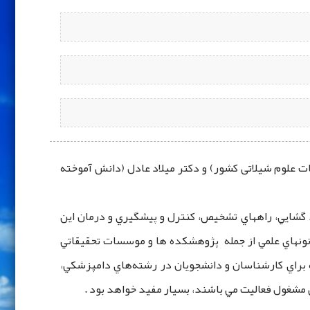
 علوم شیلاتی کشور) و دکتر میلاد عادل (دانش آموخته
د گشايي، راههاي تشخيص،‌ كنترل و پيشگيري و درمان این
كانونهاي علمي از جمله پژوهشكده ها و موسسات تحقيقاتي
 براي کارشناسان و دانشجويان در رشته‌هاي دامپزشكي،
 مشغول فعالیت مي‌ باشند، بسيار مفيد خواهد بود .