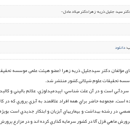
دکتر سید¬جلیل ذریه¬زهرا,دکتر میلاد عادل-
ب:
‌
دانلود
 های مؤلفان دکتر سیدجلیل ذریه زهرا (عضو هیئت علمی موسسه تحقیقات
 سردآبي است و در آن علت شناسي، اپيدميدلوژي،‌ علائم باليني و كالب
شده است. مجموعه حاضر براي همه افراد علاقمند به آبزي پروري که در 
صصي در رشته بهداشت و بيماريهاي آبزيان و ابتكار جديدي است بويژه
پرورش ماهي قزل آلا در كشور سرمايه گذاري كرده اند و در مزارع پرورش