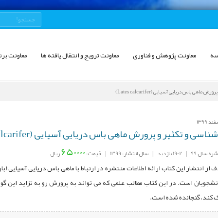
سه
معاونت پژوهش و فناوری
معاونت ترویج و انتقال یافته ها
معاونت برن
هی ‌باس دریایی آسیایی (Lates calcarifer)
سی و تکثیر و پرورش ماهی ‌باس دریایی آسیایی (Lates calcarifer)
650000
ره سال 99
|
1902 بازدید
|
سال انتشار: 1399
|
قیمت:
ریال
از انتشار این کتاب ارائه اطلاعات منتشره در ارتباط با ماهی باس دریایی آسیایی (
نشجویان است. در این کتاب مطالب علمی که می تواند به پرورش رو به تزاید این گون
ک کند، گنجانده شده است.