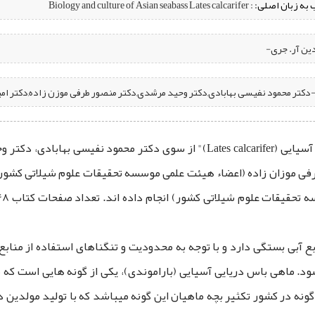
 به زبان اصلی:
: Biology and culture of Asian seabass Lates calcarifer
دین آر. جری-
 -دکتر محمود نفیسی بهابادی,دکتر وحید مرشدی,دکتر منصور طرفی موزن ‌زاده,دکتر
کتاب "زیست‌شناسی و تکثیر و پرورش ماهی ‌باس دریایی آسیایی (Lates calcarifer
فی موزان زاده (اعضاء هیئت علمی موسسه تحقیقات علوم شیلاتی کشور)
بع آبی بستگی دارد و با توجه به محدودیت و تنگناهای استفاده از مناب
د. ماهی باس دریایی آسیایی (باراموندی)، یکی از گونه ‌هایی است که م
ن گونه در کشور تکثیر بچه ماهیان این گونه میباشد که با تولید مولدی