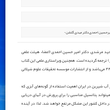
 امیرحسین احمدی,دکتر مهدی گلشن-
)" از سوی دکتر محمود نفیسی بهابادی، دکتر وحید مرشدی، دکتر امیر حسین احمدی (اعضاء هیئت علمی
 ترجمه گردیده است. همچنین ویراستاری علمی این کتاب
را جناب آقای دکتر اشکان اژدری (عضو هیئت علمی موسسه تحقیقات علوم شیلاتی کشور) انجام داده‌ اند. تعداد صفحات کتاب 448 می‌باشد و از انتشارات موسسه تحقیقات علوم شیلاتی
ع آب شیرین در ایران اهمیت استفاده از گونه‌های آبزی که
یتواند پتانسیل مناسبی را برای پرورش در آبهای دریایی
ن در داخل کشور این مشکل مرتفع خواهد شد. لذا، در آینده