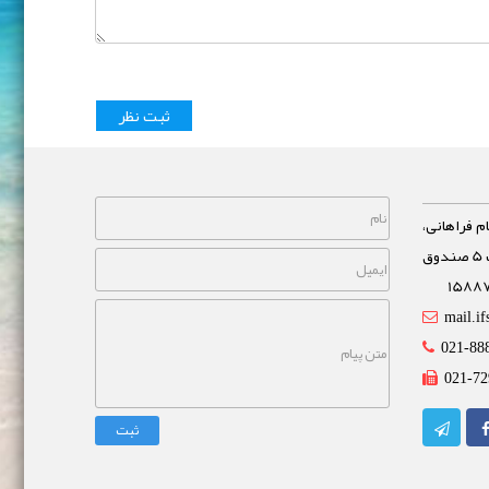
م فراهانی،
خیابان مشاهیر، نبش خیابان غفاری پلاک 5 صندوق
mail.if
021-88
021-72
ثبت