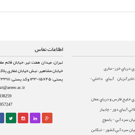
اطلاعات تماس
تهران، میدان هفت تیر، خیابان قائم مقا
ي درياي خزر-ساری
ايرآبزيان آبهاي داخلي-
پستی: 15745-133 و کد پستی: 1588733111
sri@areeo.ac.ir
838259
 خليج فارس و درياي عمان
957247
تي آبهاي دور - چابهار
يان سردآبي - ياسوج
يان سردآبي کشور - تنکابن