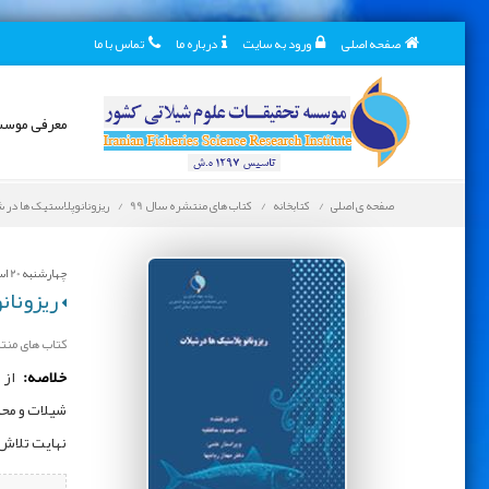
صفحه اصلی
ورود به سایت
درباره ما
تماس با ما
معرفی موس
صفحه ی اصلی
کتابخانه
کتاب های منتشره سال 99
ریزونانوپلاستیک ‌ها در 
چهارشنبه 20 اسفند 1399
ریزونان
کتاب های منتش
خلاصه:
از ا
شیلات و محی
نهایت تلاش 