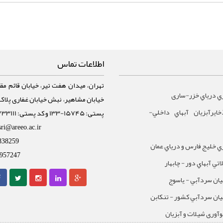
اطلاعات تماس
تهران، میدان هفت تیر، خیابان قائم مقا
ي درياي خزر-ساری
ايرآبزيان آبهاي داخلي-
پستی: 15745-133 و کد پستی: 1588733111
sri@areeo.ac.ir
838259
 خليج فارس و درياي عمان
957247
تي آبهاي دور - چابهار
يان سردآبي - ياسوج
يان سردآبي کشور - تنکابن
نوآوری شیلات و آبزیان