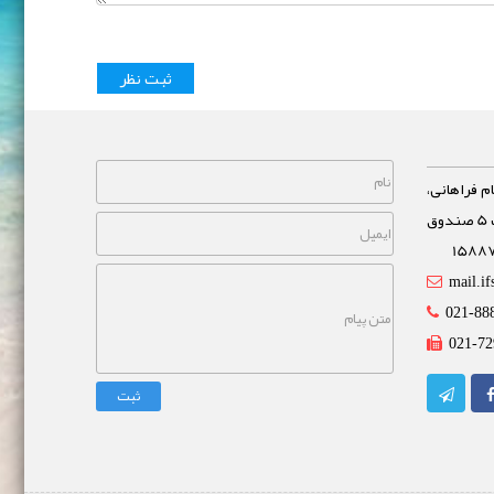
م فراهانی،
خیابان مشاهیر، نبش خیابان غفاری پلاک 5 صندوق
mail.if
021-88
021-72
ثبت