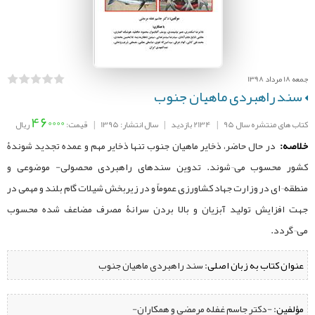
جمعه 18 مرداد 1398
سند راهبردی ماهیان جنوب
460000
کتاب های منتشره سال 95
|
2134 بازدید
|
سال انتشار: 1395
|
قیمت:
ریال
خلاصه:
در حال حاضر، ذخایر ماهیان جنوب تنها ذخایر مهم و عمده تجدید شوندۀ
کشور محسوب می¬شوند. تدوین سندهای راهبردی محصولی- موضوعی و
منطقه¬ای در وزارت جهاد کشاورزی عموماً و در زیربخش شیلات گام بلند و مهمی در
جهت افزایش تولید آبزیان و بالا بردن سرانۀ مصرف مضاعف شده محسوب
می¬گردد.
عنوان کتاب به زبان اصلی:
سند راهبردی ماهیان جنوب
مؤلفین:
‌ -دکتر جاسم غفله مرمضی و همکاران-