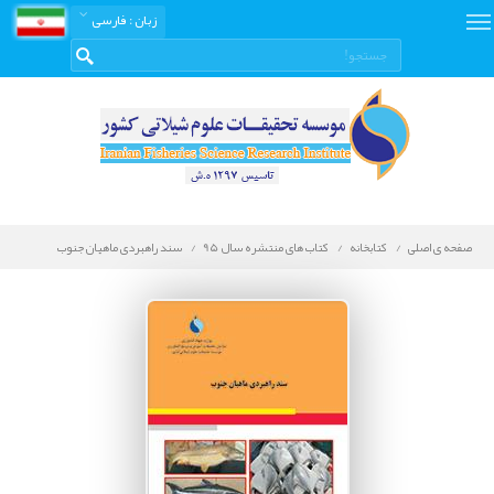
زبان
: فارسی
صفحه ی اصلی
کتابخانه
کتاب های منتشره سال 95
سند راهبردی ماهیان جنوب