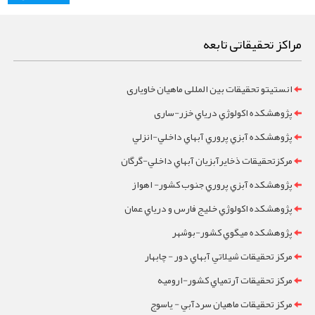
مراکز تحقیقاتی تابعه
انستیتو تحقیقات بین المللی ماهیان خاویاری
پژوهشکده اکولوژي درياي خزر-ساری
پژوهشکده آبزي پروري آبهاي داخلي-انزلي
مرکزتحقيقات ذخايرآبزيان آبهاي داخلي-گرگان
پژوهشکده آبزي پروري جنوب کشور- اهواز
پژوهشکده اکولوژي خليج فارس و درياي عمان
پژوهشکده ميگوي کشور-بوشهر
مرکز تحقيقات شيلاتي آبهاي دور - چابهار
مرکز تحقيقات آرتمياي کشور-ارومیه
مرکز تحقيقات ماهيان سردآبي - ياسوج