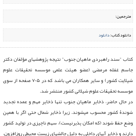
مترجمین:
دانلود کتاب:
‌
دانلود
کتاب "سند راهبردی ماهیان جنوب" نتیجه پژوهشهای مؤلفان دکتر
جاسم غفله مرمضی (عضو هیئت علمی موسسه تحقیقات علوم
شیلایت کشور) و سایر همکاران می باشد که در 705 صفحه از سوی
موسسه تحقیقات علوم شیلاتی کشور منتشر شد.
در حال حاضر، ذخایر ماهیان جنوب تنها ذخایر مهم و عمده تجدید
شوندۀ کشور محسوب میشوند. زیرا ذخایر شمال حتی اگر با همین
وضع حفظ شوند (که امکان پذیرنیست)، سهم ناچیزی در تولید کشور
دارند و ذخایر آبهای داخلی به دلیل چالشهای زیست محیطی روزافزون،