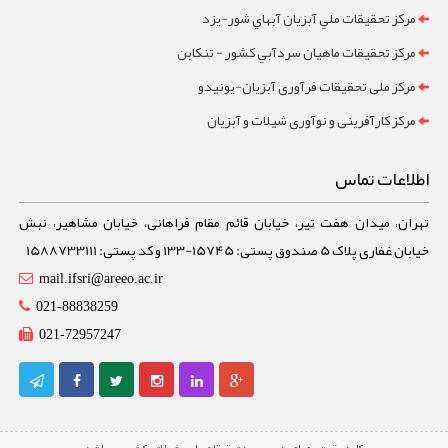
مرکز تحقيقات ملي آبزيان آبهاي شور-یزد
مرکز تحقيقات ماهيان سردآبي کشور - تنکابن
مرکز ملی تحقیقات فرآوری آبزیان-یونیدو
مرکز کارآفرینی و نوآوری شیلات و آبزیان
اطلاعات تماس
تهران، میدان هفت تیر، خیابان قائم مقام فراهانی، خیابان مشاهیر، نبش
خیابان غفاری پلاک 5 صندوق پستی: 15745-133 و کد پستی: 1588733111
mail.ifsri@areeo.ac.ir
021-88838259
021-72957247