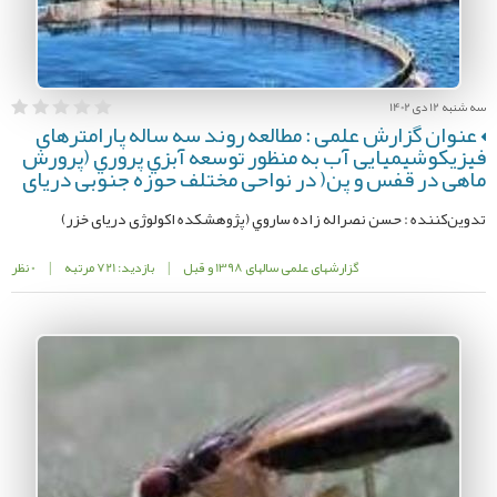
سه شنبه 12 دی 1402
عنوان گزارش علمی : مطالعه روند سه ساله پارامترهای
فیزیکوشیمیایی آب به منظور توسعه آبزي پروري (پرورش
ماهی در قفس و پن( در نواحی مختلف حوزه جنوبی دریای
تدوین‌کننده : حسن نصراله زاده ساروي (پژوهشکده اکولوژی دریای خزر)
گزارشهای علمی سالهای 1398 و قبل
|
بازدید: 721 مرتبه
|
0 نظر