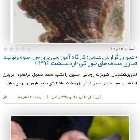
سه شنبه 12 دی 1402
عنوان گزارش علمی: کارگاه آموزشی پرورش انبوه وتولید
تجاری صدف های خوراکی (اردیبهشت 1396)
تدوین‌کنندگان: کیومرث روحانی، حسین رامشی، محمد صدیق مرتضوی، فریبرز
احتشامی، سیده لیلی محبی نوذر (پژوهشکده اکولوژی خلیج فارس و دریای عمان)
گزارشهای علمی سالهای 1398 و قبل
|
بازدید: 721 مرتبه
|
0 نظر