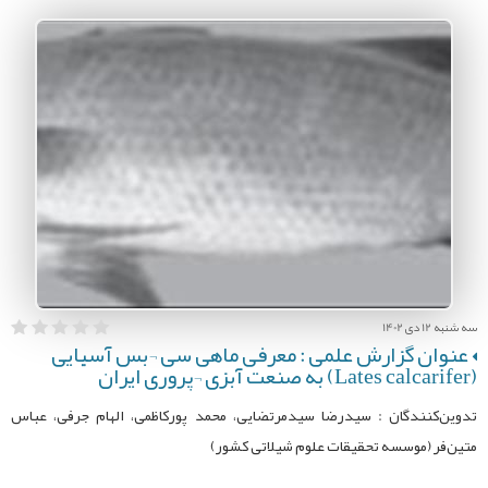
سه شنبه 12 دی 1402
عنوان گزارش علمی : معرفی ماهی سی ¬بس آسیایی
(Lates calcarifer) به صنعت آبزی ¬پروری ایران
تدوین‌کنندگان : سیدرضا سیدمرتضایی، محمد پورکاظمی، الهام جرفی، عباس
متین‌فر (موسسه تحقیقات علوم شیلاتی کشور)