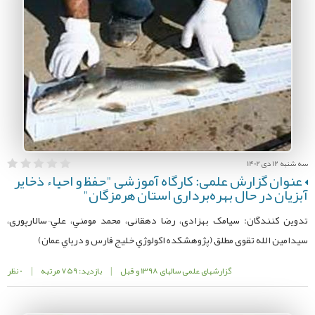
سه شنبه 12 دی 1402
عنوان گزارش علمی: کارگاه آموزشی "حفظ و احیاء ذخایر
آبزیان در حال بهره‌برداری استان هرمزگان"
تدوین کنندگان: سیامک بهزادی، رضا دهقانی، محمد مومني، علي¬سالارپوری،
سیدامین الله تقوی مطلق (پژوهشكده اكولوژي خليج فارس و درياي عمان)
گزارشهای علمی سالهای 1398 و قبل
|
بازدید: 759 مرتبه
|
0 نظر