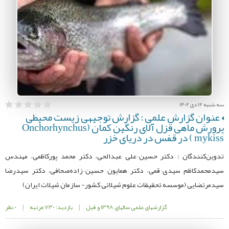
سه شنبه 12 دی 1402
عنوان گزارش علمی : گزارش توجیهی زیست محیطی
پرورش ماهی قزل آلای رنگین کمان (Onchorhynchus
mykiss ) در قفس در دریای خزر
تدوین‌کنندگان : دکتر حسین¬علی عبدالحی، دکتر محمد پورکاظمی، مهندس
سیدمحمدکاظم سیدی¬قمی، دکتر همایون حسین¬زاده‌صحافی، دکتر سیدرضا
سیدمرتضایی (موسسه تحقیقات علوم شیلاتی کشور- سازمان شیلات ایران)
گزارشهای علمی سالهای 1398 و قبل
|
بازدید: 730 مرتبه
|
0 نظر