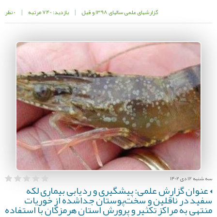
گزارشهای علمی سالهای 1398 و قبل
|
بازدید: 740 مرتبه
|
0 نظر
سه شنبه 12 دی 1402
عنوان گزارش علمی: پیشگیری و ردیابی بیماری لکه
سفید در ناقلین و سخت‌پوستان جداشده از خوریات
منتهی به مراکز تکثیر و پرورش استان هرمزگان با استفاده