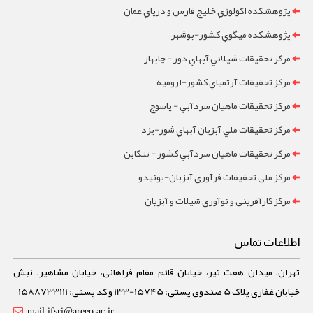
پژوهشکده اکولوژي خليج فارس و درياي عمان
پژوهشکده ميگوي کشور-بوشهر
مرکز تحقيقات شيلاتي آبهاي دور - چابهار
مرکز تحقيقات آرتمياي کشور-ارومیه
مرکز تحقيقات ماهيان سردآبي - ياسوج
مرکز تحقيقات ملي آبزيان آبهاي شور-یزد
مرکز تحقيقات ماهيان سردآبي کشور - تنکابن
مرکز ملی تحقیقات فرآوری آبزیان-یونیدو
مرکز کارآفرینی و نوآوری شیلات و آبزیان
اطلاعات تماس
تهران، میدان هفت تیر، خیابان قائم مقام فراهانی، خیابان مشاهیر، نبش
خیابان غفاری پلاک 5 صندوق پستی: 15745-133 و کد پستی: 1588733111
mail.ifsri@areeo.ac.ir