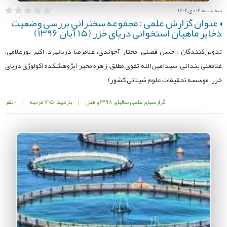
سه شنبه 12 دی 1402
عنوان گزارش علمی : مجموعه سخنرانی بررسی وضعیت
ذخایر ماهیان استخوانی دریای خزر (15 آبان 1396)
تدوین‌کنندگان : حسن فضلی، مختار آخوندی، غلامرضا دریانبرد، اکبر پورغلامی،
غلامعلی بندانی، سیدامین‌الله تقوی‌ مطلق، زهره مخیر (پژوهشکده اکولوژی دریای
خزر – موسسه تحقیقات علوم شیلاتی کشور)
گزارشهای علمی سالهای 1398 و قبل
|
بازدید: 715 مرتبه
|
0 نظر