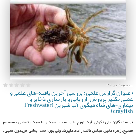
سه شنبه 12 دی 1402
عنوان گزارش علمی : بررسی آخرین یافته¬های علمی و
عملی تکثیر پرورش، ارزیابی و بازسازی ذخایر و
بیماری¬های شاه میگوی آب شیرین (Freshwater
crayfish)
نویسندگان: علی نکوئی فرد، تورج ولی نسب ، سید رضا سیدمرتضایی ، معصوم
فصیح، زهره مخیر ، عباس طالب زاده، علیرضا ولی پور، احمد ایمانی، فریدون محبی ،