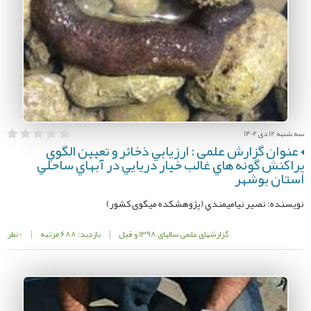
سه شنبه 12 دی 1402
عنوان گزارش علمی : ارزيابي ذخائر و تعيين الگوي
پراكنش گونه هاي غالب خيار دريايي در آبهاي ساحلي
استان بوشهر
نویسنده: نصير نياميمندي (پژوهشکده میگوی کشور)
گزارشهای علمی سالهای 1398 و قبل
|
بازدید: 688 مرتبه
|
0 نظر