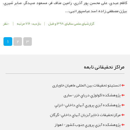
کاظم عبدی، علی محسن پور آذری، رامین مناف فر، مسعود صیدگر، صابر شیری،
بیژن مصطفی زاده، اسد عباسپور انبی،...
گزارشهای علمی سالهای 1398 و قبل
|
بازدید: 716 مرتبه
|
0 نظر
1
2
3
مراکز تحقیقاتی تابعه
انستیتو تحقیقات بین المللی ماهیان خاویاری
پژوهشکده اکولوژي درياي خزر-ساری
پژوهشکده آبزي پروري آبهاي داخلي-انزلي
مرکزتحقيقات ذخايرآبزيان آبهاي داخلي-گرگان
پژوهشکده آبزي پروري جنوب کشور- اهواز