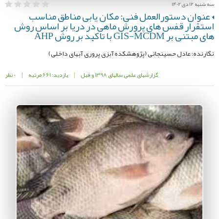
سه شنبه 12 دی 1402
عنوان دستورالعمل فنی: مکان یابی مناطق مناسب
استقرار قفس های پرورش ماهی در دریا بر اساس روش
های مبتنی بر GIS-MCDM با تاکید بر روش AHP
نگارنده: عادل حسینجانی (پژوهشکده آبزی پروری آبهای داخلی)
گزارشهای علمی سالهای 1398 و قبل
|
بازدید: 661 مرتبه
|
0 نظر