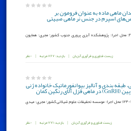
ان ماهی ماده به عنوان فرومون بر
‌های اسپرم در جنس نر ماهی صبیتی
کد مصوب طرح : 9۸۰401-005-12-12-۲۵؛ محل اجرا: پژوهشکده آبزی پروری جنوب کشور؛ مجری: همایون
زیست فناوری و فرآوری آبزیان
|
بازدید: 867 مرتبه
|
0 نظر
طبقه بندی و آناليز بيوانفورماتيک خانواده ژنی
رنگين کمان
کد مصوب: 991265-99049-054-12-12-124؛ محل اجرا: موسسه تحقیقات علوم شیلاتی کشور؛ مجری: مهدی
زیست فناوری و فرآوری آبزیان
|
بازدید: 771 مرتبه
|
0 نظر