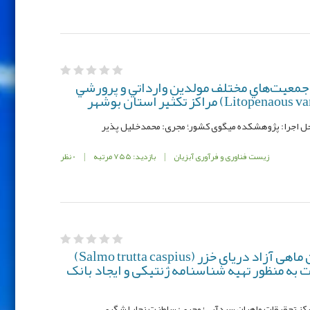
معيت‌هاي مختلف مولدين وارداتي و پرورشي
زیست فناوری و فرآوری آبزیان
|
بازدید: 755 مرتبه
|
0 نظر
بررسی تنوع ژنتیکی مولدین ماهی آزاد دریای خزر (Salmo trutta caspius)
 به منظور تهیه شناسنامه ژنتیکی و ایجاد بانک