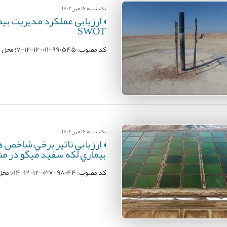
یک شنبه 16 مهر 1402
ارزیابی عملکرد مدیریت بيم
SWOT
کد مصوب: 990545-011-12-12-7؛ محل اجرا: موسسه تحقیقات علوم شیلاتی کشور؛ مجری: شاپور کاکولکی
یک شنبه 16 مهر 1402
ارزيابي تاثير برخي شاخص ه
بيماري لکه سفيد ميگو در م
کد مصوب: 98044-037-12-12-014؛ محل اجرا: موسسه تحقیقات علوم شیلاتی کشور؛ مجری: شاپور کاکولکی