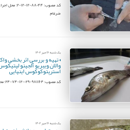
کد مصوب: 88044
ضرغام
یک شنبه 16 مهر 1402
تهيه و بررسی اثر بخشی واک
والان ویبریو آلجینو ليتيکوس
استرپتوکوکوس اینیایی
کد مصوب: 981164-029-12-74-24؛ محل اجرا: پژوهشکده آبزی پروری جنوب کشور؛ مجری: مینا آهنگرزاده
یک شنبه 16 مهر 1402