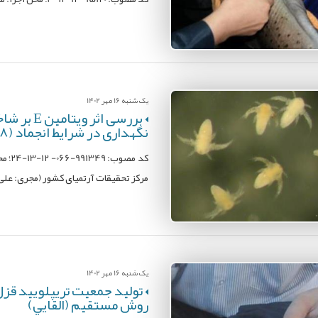
یک شنبه 16 مهر 1402
بررسی اثر
نگهداری در شرایط انجماد (18- درجه سانتی‌گراد)
کد م
مرکز تحقیقات آرتمیای کشور (مجری: علی
یک شنبه 16 مهر 1402
روش مستقيم (القايي)