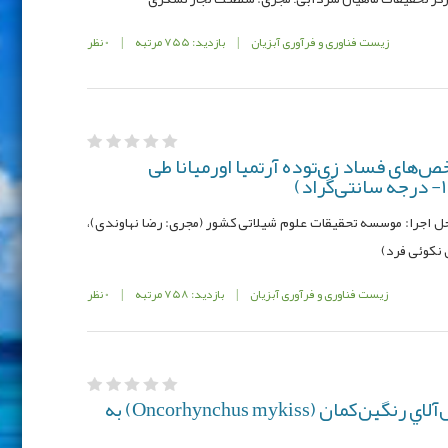
زیست فناوری و فرآوری آبزیان
|
بازدید: 755 مرتبه
|
0 نظر
 ویتامین E بر شاخص‌های فساد زی‌توده آرتمیا اورمیانا طی
صوب: 991349-066- 12-13-24؛ محل اجرا: موسسه تحقیقات علوم شیلاتی کشور (مجری: رضا نهاوندی)،
 نکوئی فرد)
زیست فناوری و فرآوری آبزیان
|
بازدید: 758 مرتبه
|
0 نظر
توليد جمعيت تريپلوييد قزل‌آلاي رنگين‌كمان (Oncorhynchus mykiss) به