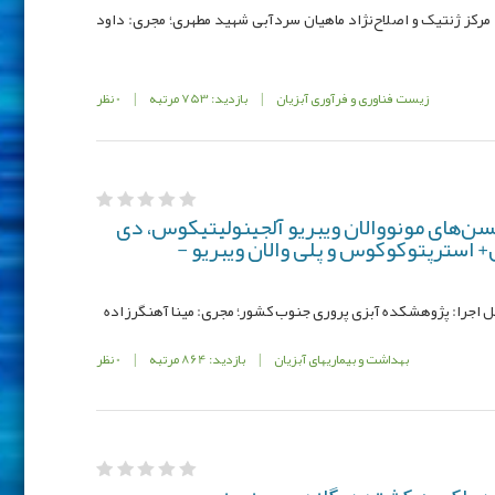
-12-12-2؛ محل اجرا: مرکز ژنتیک و اصلاح‌نژاد ماهیان سردآبی شهید مطهری؛ مجری: داود
زیست فناوری و فرآوری آبزیان
|
بازدید: 753 مرتبه
|
0 نظر
سن‌های مونووالان ویبریو آلجینوليتيکوس، دی
+ استرپتوکوکوس و پلی والان ویبریو -
بهداشت و بیماریهای آبزیان
|
بازدید: 864 مرتبه
|
0 نظر