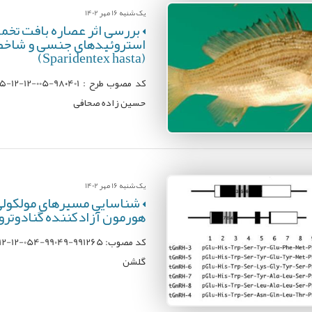
یک شنبه 16 مهر 1402
بررسی اثر عصاره بافت تخمد
استروئیدهای جنسی و شاخص
(Sparidentex hasta)
حسین زاده صحافی
یک شنبه 16 مهر 1402
شناسایی مسيرهای مولکولی، 
هورمون آزادکننده گنادوتروپين (GnRH) در ماهی قزل آلای 
گلشن