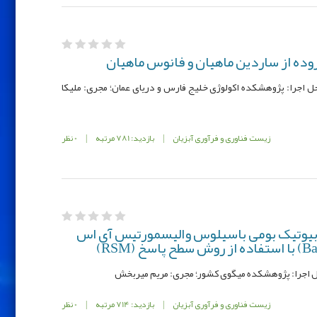
وده از ساردين ماهيان و فانوس ماهيان
صوب: 961368-065-12-75-2؛ محل اجرا: پژوهشکده اکولوژی خلیج فارس و دریای عمان؛ مجری: ملیکا
زیست فناوری و فرآوری آبزیان
|
بازدید: 781 مرتبه
|
0 نظر
بیوتیک بومی باسیلوس والیسمورتیس آی اس
زیست فناوری و فرآوری آبزیان
|
بازدید: 714 مرتبه
|
0 نظر