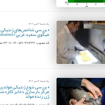
یک شنبه 16 مهر 1402
بررسي شاخص‌هاي ژنتيکي ج
ميگوي سفيد غربي (Litopenaous vannamei) مراکز تکثير استان بوشهر
کد مصوب: 971446-059-12-80-24؛ محل اجرا: پژوهشکده میگوی کشور؛ مجری: محمدخلیل پذیر
یک شنبه 16 مهر 1402
مرکز بازسازی ذخایر کلاردشت
ژن زنده مولد
کد مصوب: 95120-12-12-4؛ محل اجرا: مركز تحقیقات ماهیان سردآبی؛ مجری: سلطنت نجار لشگری