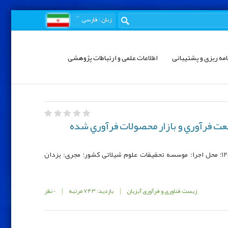
زبان
: فارسی
امه ریزی و پشتیبانی
اطلاعات علمی و ارتباطات پژوهشی
ثير کوويد 19 بر صنعت فرآوري و بازار محصولات فرآوري شده
کد مصوب: 991283-00013-056-12-12-12؛ محل اجرا: موسسه تحقیقات علوم شیلاتی کشور؛ مجری: یزدان
زیست فناوری و فرآوری آبزیان
|
بازدید: 743 مرتبه
|
0 نظر