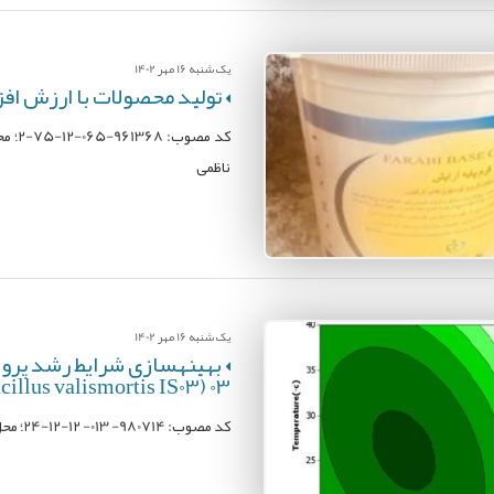
یک شنبه 16 مهر 1402
توليد محصولات با ارزش افز
کد م
ناظمی
یک شنبه 16 مهر 1402
بهینهسازی شرایط رشد پرو
03 (Bacillus valismortis IS03) با استفاده از روش سطح پاسخ (RSM)
کد مصوب: 980714- 013- 12-12-24؛ محل اجرا: پژوهشکده میگوی کشور؛ مجری: مريم ميربخش