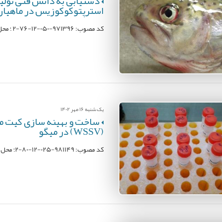
دستیابی به دانش فنی تولی
استرپتوکوکوزیس در ماهیان
کد مصوب: 971396-050-12-76-2 ؛ محل اجرا: پژوهشکده اکولوژی دریای خزر؛ مجری: مریم قیاسی
یک شنبه 16 مهر 1402
ساخت و بهینه سازی کیت م
(WSSV) در میگو
کد مصوب: 981149-025-12-80-2؛ محل اجرا: پژوهشکده میگوی کشور؛ مجری: محمدخلیل پذیر