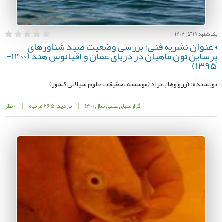
یک شنبه 19 آذر 1402
عنوان نشریه فنی: بررسی وضعیت صید شناورهای
پرساین تون ماهیان در دریای عمان و اقیانوس هند (1400-
1395)
نویسنده: آرزو وهاب‌نژاد (موسسه تحقیقات علوم شیلاتی کشور)
گزارشهای علمی سال 1401
|
بازدید: 665 مرتبه
|
0 نظر