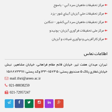
مرکز تحقيقات ماهيان سردآبي - ياسوج
مرکز تحقيقات ملي آبزيان آبهاي شور-یزد
مرکز تحقيقات ماهيان سردآبي کشور - تنکابن
مرکز ملی تحقیقات فرآوری آبزیان-یونیدو
مرکز کارآفرینی و نوآوری شیلات و آبزیان
اطلاعات تماس
تهران، میدان هفت تیر، خیابان قائم مقام فراهانی، خیابان مشاهیر، نبش
خیابان غفاری پلاک 5 صندوق پستی: 15745-133 و کد پستی: 1588733111
mail.ifsri@areeo.ac.ir
021-88838259
021-72957247