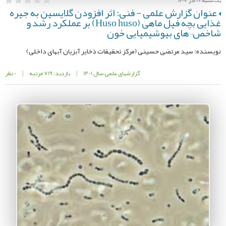
یک شنبه 19 آذر 1402
عنوان گزارش علمی - فنی: اثر افزودن گلایسین به جیره
غذایی بچه فیل ماهی (Huso huso) بر عملکرد رشد و
شاخص¬های بیوشیمیایی خون
نویسنده: سید مرتضی حسینی (مرکز تحقیقات ذخایر آبزیان آبهای داخلی)
گزارشهای علمی سال 1401
|
بازدید: 719 مرتبه
|
0 نظر