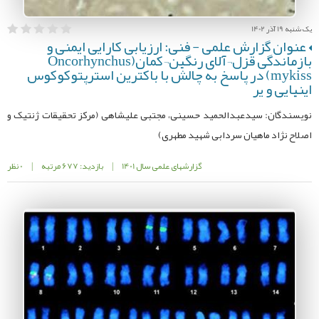
یک شنبه 19 آذر 1402
عنوان گزارش علمی - فنی: ارزیابی کارایی ایمنی و
بازماندگی قزل¬آلای رنگین¬کمان(Oncorhynchus
mykiss) در پاسخ به چالش با باکترین استرپتوکوکوس
اینیایی و یر
نویسندگان: سیدعبدالحمید حسینی، مجتبی علیشاهی (مرکز تحقیقات ژنتیک و
اصلاح نژاد ماهیان سردابی شهید مطهری)
گزارشهای علمی سال 1401
|
بازدید: 677 مرتبه
|
0 نظر