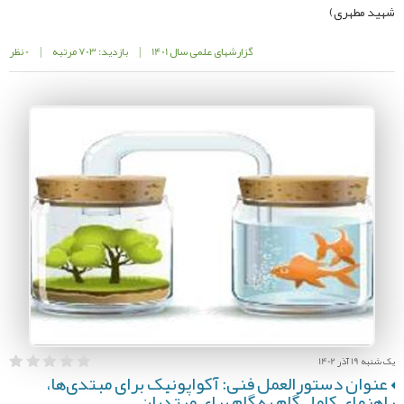
شهید مطهری)
گزارشهای علمی سال 1401
|
بازدید: 703 مرتبه
|
0 نظر
یک شنبه 19 آذر 1402
عنوان دستورالعمل فنی: آکواپونیک برای مبتدی‌ها،
راهنمای کامل گام به گام برای مبتدیان