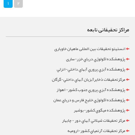
1
2
مراکز تحقیقاتی تابعه
انستیتو تحقیقات بین المللی ماهیان خاویاری
پژوهشکده اکولوژي درياي خزر-ساری
پژوهشکده آبزي پروري آبهاي داخلي-انزلي
مرکزتحقيقات ذخايرآبزيان آبهاي داخلي-گرگان
پژوهشکده آبزي پروري جنوب کشور- اهواز
پژوهشکده اکولوژي خليج فارس و درياي عمان
پژوهشکده ميگوي کشور-بوشهر
مرکز تحقيقات شيلاتي آبهاي دور - چابهار
مرکز تحقيقات آرتمياي کشور-ارومیه