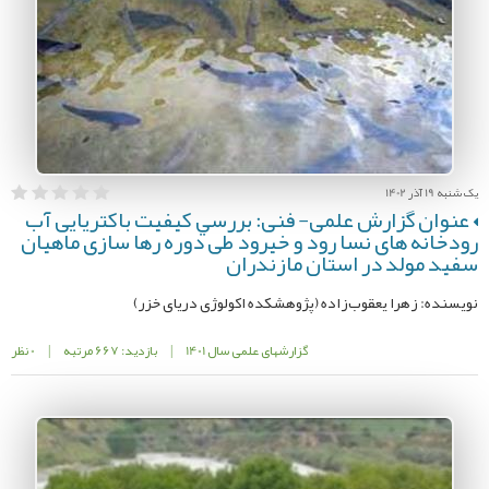
یک شنبه 19 آذر 1402
عنوان گزارش علمی- فنی: بررسي كیفیت باکتریایی آب
رودخانه های نسا رود و خيرود طی دوره رها سازی ماهیان
سفید مولد در استان مازندران
نویسنده: زهرا یعقوب‌زاده (پژوهشكده اکولوژی دریای خزر)
گزارشهای علمی سال 1401
|
بازدید: 667 مرتبه
|
0 نظر