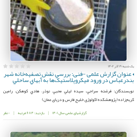
یک شنبه 19 آذر 1402
عنوان گزارش علمی -فنی: بررسي نقش تصفيه‌خانه شهر
بندرعباس در ورود ميكروپلاستيک‌ها به آبهاي ساحلي
نویسندگان: فرشته سراجي، سيده ليلي محبي نوذر، هادي كوهكن، رامين
كريم‌زاده (پژوهشکده اکولوژی خلیج فارس و دریای عمان)
گزارشهای علمی سال 1401
|
بازدید: 684 مرتبه
|
0 نظر