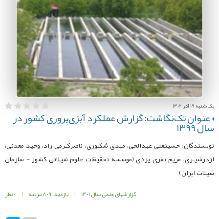
یک شنبه 19 آذر 1402
عنوان تک‌نگاشت: گزارش عملکرد آبزی‌پروری کشور در
سال 1399
نویسندگان: حسینعلی عبدالحی، مهدی شکـوری، ناصرکـرمی راد، وحید معدنی،
اژدرشیـری، مریم نفری یزدی (موسسه تحقیقات علوم شیلاتی کشور - سازمان
شیلات ایران)
گزارشهای علمی سال 1401
|
بازدید: 809 مرتبه
|
0 نظر