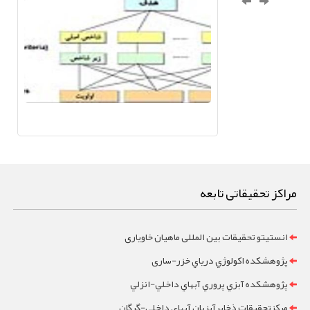
مراکز تحقیقاتی تابعه
انستیتو تحقیقات بین المللی ماهیان خاویاری
پژوهشکده اکولوژي درياي خزر-ساری
پژوهشکده آبزي پروري آبهاي داخلي-انزلي
مرکزتحقيقات ذخايرآبزيان آبهاي داخلي-گرگان