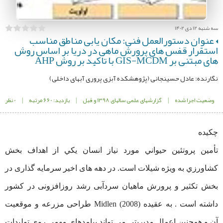
سه شنبه 12 دی 1402
عنوان دستورالعمل فنی: مکان یابی مناطق مناسب
استقرار قفس های پرورش ماهی در دریا بر اساس روش
های مبتنی بر GIS-MCDM با تاکید بر روش AHP
نگارنده: عادل حسینجانی (پژوهشکده آبزی پروری آبهای داخلی)
وضعیت اجرا شده
|
گزارشهای علمی سالهای 1398 و قبل
|
بازدید: 660 مرتبه
|
0 نظر
چکیده
تأمين پروتئين حيواني مورد نياز انسان يكي از اهداف بخش
كشاورزي به ویژه شیلات است. در دهه های اخیر سرمایه گذاری در
بخش تکثیر و پرورش ماهیان سردآبی رشد روزافزونی در کشور
داشته است . به عقیده Midlen (2008) طراحی مزرعه و موقعیت
آن و همچنین اعمال مدیریتی می تواند پیامدهای مهمی روی تولیدات