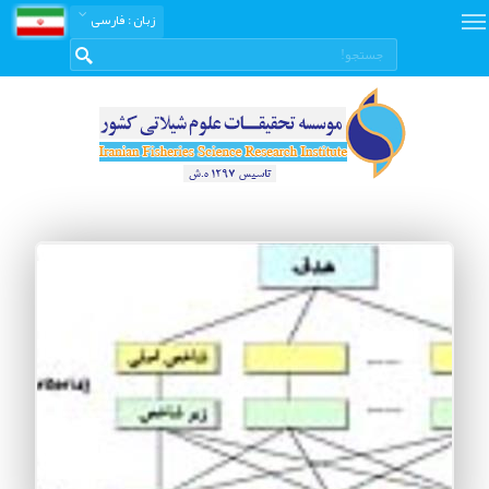
زبان
: فارسی