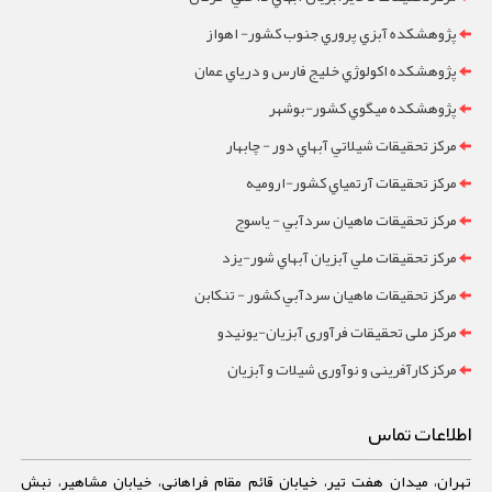
پژوهشکده آبزي پروري جنوب کشور- اهواز
پژوهشکده اکولوژي خليج فارس و درياي عمان
پژوهشکده ميگوي کشور-بوشهر
مرکز تحقيقات شيلاتي آبهاي دور - چابهار
مرکز تحقيقات آرتمياي کشور-ارومیه
مرکز تحقيقات ماهيان سردآبي - ياسوج
مرکز تحقيقات ملي آبزيان آبهاي شور-یزد
مرکز تحقيقات ماهيان سردآبي کشور - تنکابن
مرکز ملی تحقیقات فرآوری آبزیان-یونیدو
مرکز کارآفرینی و نوآوری شیلات و آبزیان
اطلاعات تماس
تهران، میدان هفت تیر، خیابان قائم مقام فراهانی، خیابان مشاهیر، نبش