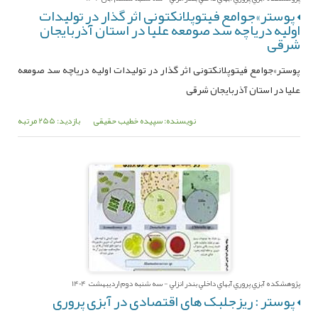
پوستر»جوامع فیتوپلانکتونی اثر گذار در تولیدات
اولیه دریاچه سد صومعه علیا در استان آذربایجان
شرقی
پوستر»جوامع فیتوپلانکتونی اثر گذار در تولیدات اولیه دریاچه سد صومعه
علیا در استان آذربایجان شرقی
نویسنده: سپیده خطیب حقیقی
بازدید: 255 مرتبه
پژوهشکده آبزي پروري آبهاي داخلي بندر انزلي - سه شنبه دوم اردیبهشت 1404
پوستر : ریزجلبک های اقتصادی در آبزی پروری