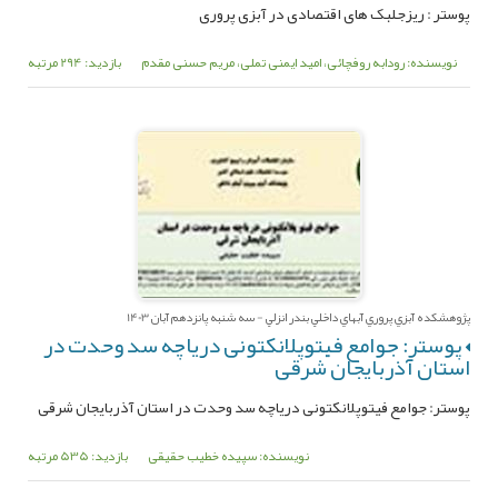
پوستر : ریزجلبک های اقتصادی در آبزی پروری
نویسنده: رودابه روفچائی، امید ایمنی تملی، مریم حسنی مقدم
بازدید: 294 مرتبه
پژوهشکده آبزي پروري آبهاي داخلي بندر انزلي - سه شنبه پانزدهم آبان 1403
پوستر: جوامع فیتوپلانکتونی دریاچه سد وحدت در
استان آذربایجان شرقی
پوستر: جوامع فیتوپلانکتونی دریاچه سد وحدت در استان آذربایجان شرقی
نویسنده: سپیده خطیب حقیقی
بازدید: 535 مرتبه