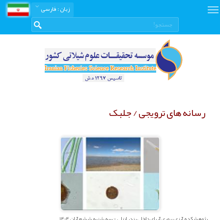
زبان
: فارسی
رسانه های ترویجی / جلبک
پژوهشکده آبزي پروري آبهاي داخلي بندر انزلي - سه شنبه ششم آبان 1404