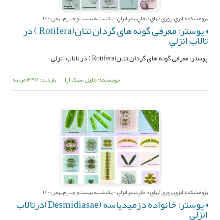
پژوهشکده آبزي پروري آبهاي داخلي بندر انزلي - یک شنبه بیست و چهارم بهمن 1400
پوستر: معرفی گونه های گردان تنان(Rotifera ) در
تالاب ‌انزلي‌
پوستر: معرفی گونه های گردان تنان(Rotifera ) در تالاب ‌انزلي‌
نویسنده: جلیل سبک آرا
بازدید: 1397 مرتبه
پژوهشکده آبزي پروري آبهاي داخلي بندر انزلي - یک شنبه بیست و چهارم بهمن 1400
پوستر: خانواده دزميدياسه (Desmidiasae)درتالاب
‌انزلي