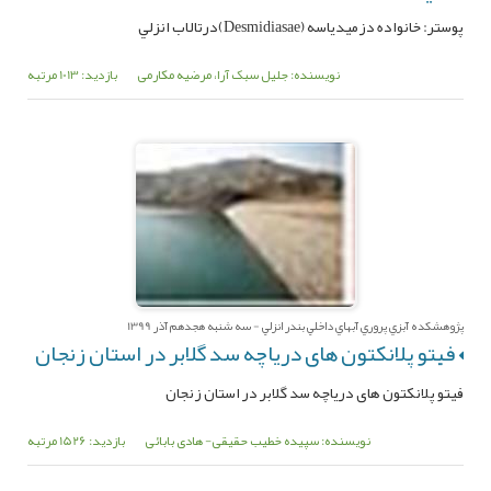
پوستر: خانواده دزميدياسه (Desmidiasae)درتالاب ‌انزلي
نویسنده: جلیل سبک آرا، مرضیه مکارمی
بازدید: 1013 مرتبه
پژوهشکده آبزي پروري آبهاي داخلي بندر انزلي - سه شنبه هجدهم آذر 1399
فیتو پلانکتون های دریاچه سد گلابر در استان زنجان
فیتو پلانکتون های دریاچه سد گلابر در استان زنجان
نویسنده: سپیده خطیب حقیقی- هادی بابائی
بازدید: 1526 مرتبه