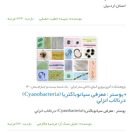
استان اردبیل
نویسنده: سپیده خطیب حقیقی
بازدید: 834 مرتبه
پژوهشکده آبزي پروري آبهاي داخلي بندر انزلي - یک شنبه بیست و چهارم بهمن 1400
پوستر : معرفی سیانوباکتریا (Cyanobacteria)
درتالاب ‌انزلي‌
پوستر : معرفی سیانوباکتریا (Cyanobacteria) درتالاب ‌انزلي‌
نویسنده: جلیل سبک آرا، مرضیه مکارمی
بازدید: 1117 مرتبه