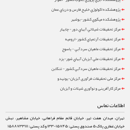
پژوهشکده اکولوژي خليج فارس و درياي عمان
پژوهشکده ميگوي کشور-بوشهر
مرکز تحقيقات شيلاتي آبهاي دور - چابهار
مرکز تحقيقات آرتمياي کشور-ارومیه
مرکز تحقيقات ماهيان سردآبي - ياسوج
مرکز تحقيقات ملي آبزيان آبهاي شور-یزد
مرکز تحقيقات ماهيان سردآبي کشور - تنکابن
مرکز ملی تحقیقات فرآوری آبزیان-یونیدو
مرکز کارآفرینی و نوآوری شیلات و آبزیان
اطلاعات تماس
تهران، میدان هفت تیر، خیابان قائم مقام فراهانی، خیابان مشاهیر، نبش
خیابان غفاری پلاک 5 صندوق پستی: 15745-133 و کد پستی: 1588733111