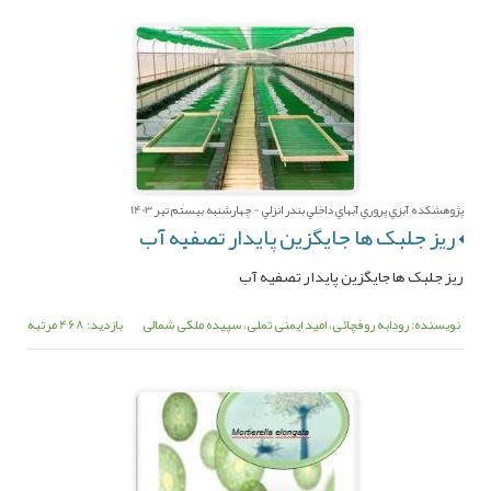
پژوهشکده آبزي پروري آبهاي داخلي بندر انزلي - چهارشنبه بیستم تیر 1403
ریز جلبک ها جایگزین پایدار تصفیه آب
ریز جلبک ها جایگزین پایدار تصفیه آب
نویسنده: رودابه روفچائی، امید ایمنی تملی، سپیده ملکی شمالی
بازدید: 468 مرتبه