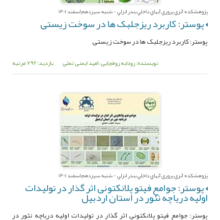
پژوهشکده آبزي پروري آبهاي داخلي بندر انزلي - شنبه سیزدهم اسفند 1401
پوستر: کاربرد ریزجلبک ها در سوخت زیستی
پوستر: کاربرد ریزجلبک ها در سوخت زیستی
نویسنده: رودابه روفچایی، امید ایمنی تملی
بازدید: 792 مرتبه
پژوهشکده آبزي پروري آبهاي داخلي بندر انزلي - شنبه سیزدهم اسفند 1401
پوستر: جوامع فیتو پلانکتونی اثر گذار در تولیدات
اولیه دریاچه نئور در استان اردبیل
پوستر: جوامع فیتو پلانکتونی اثر گذار در تولیدات اولیه دریاچه نئور در