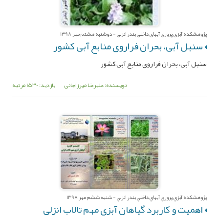
پژوهشکده آبزي پروري آبهاي داخلي بندر انزلي - دوشنبه هشتم مهر 1398
سنبل آبی، بحران فراروی منابع آبی کشور
سنبل آبی، بحران فراروی منابع آبی کشور
نویسنده: علیرضا میرزاجانی
بازدید: 1530 مرتبه
پژوهشکده آبزي پروري آبهاي داخلي بندر انزلي - شنبه ششم مهر 1398
اهمیت و کاربرد گیاهان آبزی مهم تالاب انزلی