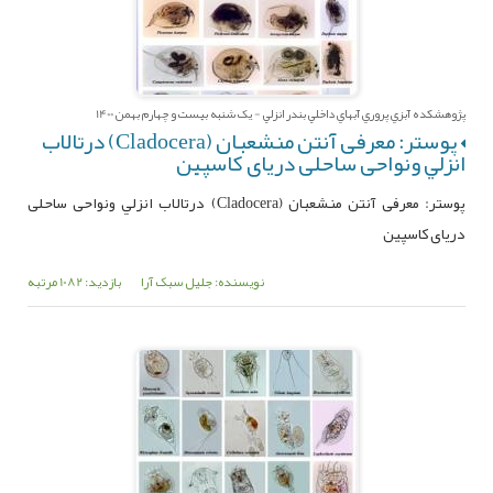
پژوهشکده آبزي پروري آبهاي داخلي بندر انزلي - یک شنبه بیست و چهارم بهمن 1400
پوستر: معرفی آنتن منشعبان (Cladocera) درتالاب
‌انزلي ونواحی ساحلی دریای کاسپین
پوستر: معرفی آنتن منشعبان (Cladocera) درتالاب ‌انزلي ونواحی ساحلی
دریای کاسپین
نویسنده: جلیل سبک آرا
بازدید: 1082 مرتبه