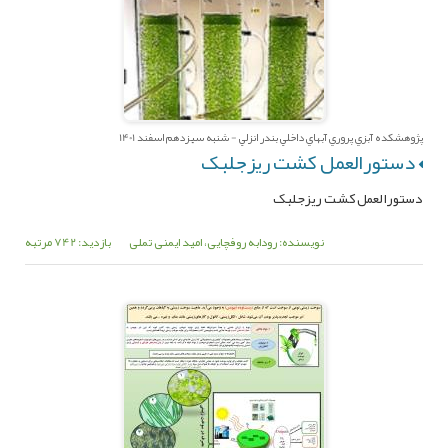
پژوهشکده آبزي پروري آبهاي داخلي بندر انزلي - شنبه سیزدهم اسفند 1401
دستورالعمل کشت ریزجلبک
دستورالعمل کشت ریزجلبک
نویسنده: رودابه روفچایی، امید ایمنی تملی
بازدید: 742 مرتبه