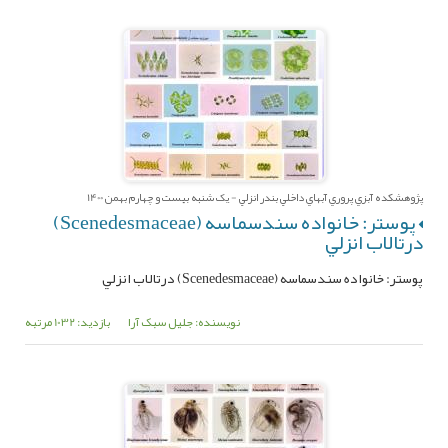
پژوهشکده آبزي پروري آبهاي داخلي بندر انزلي - یک شنبه بیست و چهارم بهمن 1400
پوستر: خانواده سندسماسه (Scenedesmaceae)
درتالاب ‌انزلي‌
پوستر: خانواده سندسماسه (Scenedesmaceae) درتالاب ‌انزلي‌
نویسنده: جلیل سبک آرا
بازدید: 1032 مرتبه