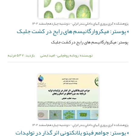
پژوهشکده آبزي پروري آبهاي داخلي بندر انزلي - دوشنبه چهاردهم اسفند 1402
پوستر: میکروارگانیسم های رایج در کشت جلبک
پوستر: میکروارگانیسم های رایج در کشت جلبک
نویسنده: رودابه روفچایی- امید ایمنی
بازدید: 547 مرتبه
پژوهشکده آبزي پروري آبهاي داخلي بندر انزلي - دوشنبه چهاردهم اسفند 1402
پوستر: جوامع فیتو پلانکتونی اثر گذار در تولیدات