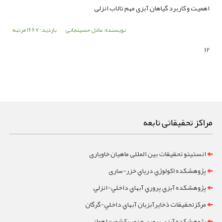
اهمیت و کاربرد گیاهان آبزی مهم تالاب انزلی
نویسنده: عادل حسینجانی
بازدید: 1667 مرتبه
1
2
مراکز تحقیقاتی تابعه
انستیتو تحقیقات بین المللی ماهیان خاویاری
پژوهشکده اکولوژي درياي خزر-ساری
پژوهشکده آبزي پروري آبهاي داخلي-انزلي
مرکزتحقيقات ذخايرآبزيان آبهاي داخلي-گرگان
پژوهشکده آبزي پروري جنوب کشور- اهواز