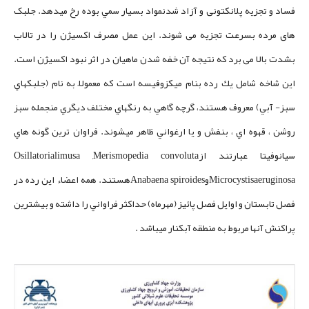
فساد و تجزيه پلانكتونی و آزاد شدنمواد بسيار سمي بوده رخ مي­دهد. جلبک
های مرده بسرعت تجزیه می شوند. این عمل مصرف اکسیژن را در تالاب
بشدت بالا می برد که نتیجه آن خفه شدن ماهیان در اثر نبود اکسیژن است.
اين‌ شاخه‌ شامل‌ يك‌ رده‌ بنام‌ میکزوفیسه است‌ كه‌ معمولاً به نام‌ (جلبكهاي‌
سبز- آبي) معروف‌ هستند، گرچه‌ گاهي‌ به ‌رنگهاي‌ مختلف‌ ديگري‌ منجمله‌ سبز
روشن‌ ، قهوه‌ اي‌ ، بنفش‌ و يا ارغواني‌ ظاهر مي­شوند. فراوان ترين گونه هاي
سیانوفیتا عبارتند ازOsillatorialimusa ,Merismopedia convoluta
MicrocystisaeruginosaوAnabaena spiroidesهستند. همه‌ اعضاء اين‌ رده‌ در
فصل‌ تابستان‌ و اوايل‌ فصل‌ پائيز (مهرماه) حداكثر فراواني‌ را داشته‌ و بيشترين‌
پراكنش‌ آنها مربوط‌ به‌ منطقه‌ آبكنار مي­باشد .