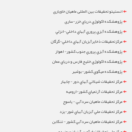
انستیتو تحقیقات بین المللی ماهیان خاویاری
پژوهشکده اکولوژي درياي خزر-ساری
پژوهشکده آبزي پروري آبهاي داخلي-انزلي
مرکزتحقيقات ذخايرآبزيان آبهاي داخلي-گرگان
پژوهشکده آبزي پروري جنوب کشور- اهواز
پژوهشکده اکولوژي خليج فارس و درياي عمان
پژوهشکده ميگوي کشور-بوشهر
مرکز تحقيقات شيلاتي آبهاي دور - چابهار
مرکز تحقيقات آرتمياي کشور-ارومیه
مرکز تحقيقات ماهيان سردآبي - ياسوج
مرکز تحقيقات ملي آبزيان آبهاي شور-یزد
مرکز تحقيقات ماهيان سردآبي کشور - تنکابن
مرکز ملی تحقیقات فرآوری آبزیان-یونیدو