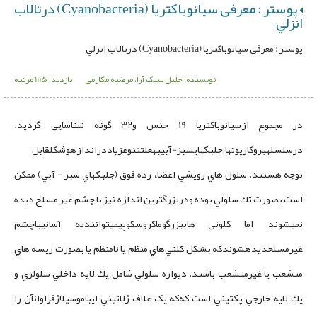
پوستر : معرفی سیانوباکتریا (Cyanobacteria) درتالاب
‌انزلي‌
پوستر : معرفی سیانوباکتریا (Cyanobacteria) درتالاب ‌انزلي‌
نویسنده: جلیل سبک آرا، مرضیه مکارمی
بازدید: 1115 مرتبه
در مجموع ازسیانوباکتریا 19 جنس و32 گونه شناسايي گرديد.
درسلسلهپروکاريوتها،جلبکهايسبز-آبيبهعلتتنوعزياددراندازهوشکلقابل
توجه هستند. سلول‌ هاي‌ رويشي‌ اعضاء رده‌ فوق‌ (جلبكهاي‌ سبز - آبي) ممكن‌
است‌ بصورت‌ تك‌ سلولي‌ بوده ودربزرگترین اندازه نیز با چشم غیر مسلح دیده
نمی­شوند، اما کلوني هايبزرگوماکروسکوپيمي­توانندبه آسانيباچشم
غيرمسلحديدهشوندکه بشکل كلني‌هاي‌ منظم‌ يا نامنظم‌ يا بصورت‌ ريسه‌ هاي‌
منشعب‌ يا غيرمنشعب‌ باشند. ديواره‌ سلولي ‌شامل‌ يك‌ لايه‌ داخلي‌ سلولزي‌ و
يك‌ لايه‌ خارجي‌ پكتيني‌ است‌ كه‌که یک غلاف‌ ژلاتيني‌ ايباموسيلاژفراوانآن‌ را