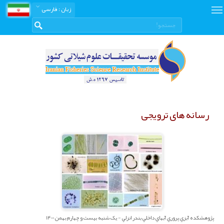
زبان
: فارسی
رسانه های ترویجی
پژوهشکده آبزي پروري آبهاي داخلي بندر انزلي - یک شنبه بیست و چهارم بهمن 1400