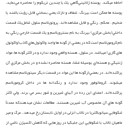
احاطه‌ مي­كند. پوسته‌ ژلاتيني‌گاهي‌ يك‌ يا چندين‌ تريكوم‌ را محاصره‌ مي‌نمايد.
پوسته‌ ها ممكن‌ است‌ بيرنگ‌ ، شفاف‌ و نازك‌ يعني‌ بسختي‌ قابل ‌رؤيت ‌باشند يا
ضخيم‌ ، محكم‌ ، رنگي ‌و قابل‌ مشاهده‌اند. پروتوپلاسم ‌سلول‌ شامل‌يك‌ قسمت‌
داخلي‌(بخش‌ مركزي) بيرنگ‌ به نام‌ سنتروپلاسم‌ و يك‌ قسمت‌ خارجي‌ رنگي‌ به
نام‌ كروموپلاسم‌ است‌ كه‌ در بعضي‌ از گونه‌ ها واجد واكوئول‌هاي‌ كاذب(واکوئول
های گازی)‌ ميباشد. در سلول‌ ، هسته‌ واقعي‌ وجود ندارد و در اكثر گونه‌ ها، مواد
ژنتيكي‌ و هسته‌اي‌ بوسيله‌ غشاء هسته ‌محاصره‌ نشده و در بخش‌ مركزي‌ آن‌
پراكنده‌اند. در بعضي‌ازگونه‌ ها اين‌ مواد در قسمت‌ ديگر سيتوپلاسم‌ مشاهده
‌ميشوند. كروماتوفور وجود ندارد و رنگدانه‌ ها در داخل‌ كروموپلاسم‌
پراكنده‌اند. اعضای اين‌ رده‌ در آبهاي‌ شيرين‌ و شور بسر مي برند. ولي‌ اكثر
گونه‌ هاي‌ آن‌ مخصوص‌ آب‌ شيرين‌ هستند. مطالعات نشان می­دهندکه عمدتاً
شكوفايي سیانوباکتریا در تالاب انزلی در اوايل تابستان رخ میدهد.. مرگ و مير
ماهيان تالاب با شكوفايي این جلبکها در روزهايي كه كاهش اكسيژن ناشي از