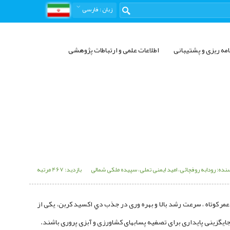
زبان
: فارسی
امه ریزی و پشتیبانی
اطلاعات علمی و ارتباطات پژوهشی
نده: رودابه روفچائی، امید ایمنی تملی، سپیده ملکی شمالی
بازدید: 467 مرتبه
مر کوتاه ، سرعت رشد بالا و بهره وری در جذب دي اكسيد كربن، یکی از
د جایگزینی پایداری برای تصفیه پسابهای کشاورزی و آبزی پروری باشند.