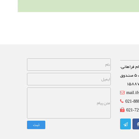
م فراهانی،
خیابان مشاهیر، نبش خیابان غفاری پلاک 5 صندوق
mail.if
021-88
021-72
ثبت