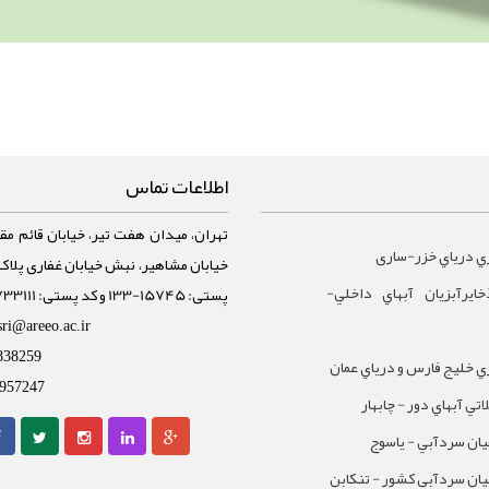
اطلاعات تماس
تهران، میدان هفت تیر، خیابان قائم مقا
ي درياي خزر-ساری
ايرآبزيان آبهاي داخلي-
پستی: 15745-133 و کد پستی: 1588733111
sri@areeo.ac.ir
838259
 خليج فارس و درياي عمان
957247
تي آبهاي دور - چابهار
يان سردآبي - ياسوج
يان سردآبي کشور - تنکابن