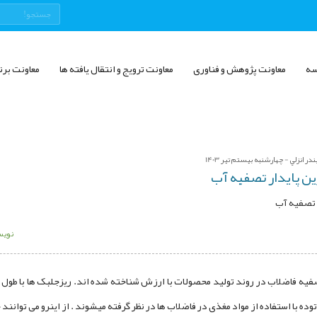
سه
معاونت پژوهش و فناوری
معاونت ترویج و انتقال یافته ها
معاونت برن
ر انزلي - چهارشنبه بیستم تیر 1403
ین پایدار تصفیه آب
ر تصفیه آب
نویس
صفیه فاضلاب در روند تولید محصولات با ارزش شناخته شده اند. ریزجلبک ها با طول ع
ده با استفاده از مواد مغذی در فاضلاب ها در نظر گرفته میشوند . از اینرو می توانن