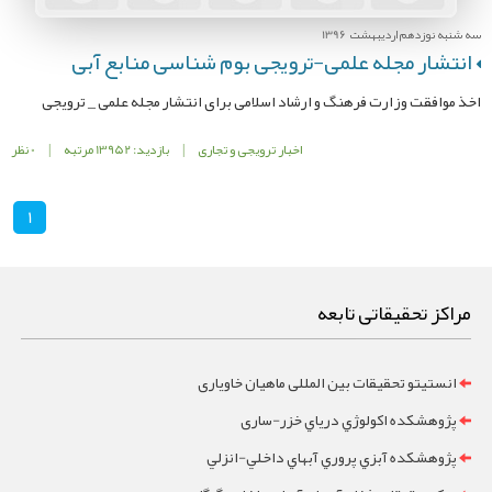
سه شنبه نوزدهم اردیبهشت 1396
انتشار مجله علمی-ترویجی بوم شناسی منابع آبی
اخذ موافقت وزارت فرهنگ و ارشاد اسلامی برای انتشار مجله علمی _ ترویجی
اخبار ترویجی و تجاری
|
بازدید: 13952 مرتبه
|
0 نظر
1
مراکز تحقیقاتی تابعه
انستیتو تحقیقات بین المللی ماهیان خاویاری
پژوهشکده اکولوژي درياي خزر-ساری
پژوهشکده آبزي پروري آبهاي داخلي-انزلي