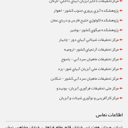
مرکزتحقيقات ذخايرآبزيان آبهاي داخلي-گرگان
پژوهشکده آبزي پروري جنوب کشور- اهواز
پژوهشکده اکولوژي خليج فارس و درياي عمان
پژوهشکده ميگوي کشور-بوشهر
مرکز تحقيقات شيلاتي آبهاي دور - چابهار
مرکز تحقيقات آرتمياي کشور-ارومیه
مرکز تحقيقات ماهيان سردآبي - ياسوج
مرکز تحقيقات ملي آبزيان آبهاي شور-یزد
مرکز تحقيقات ماهيان سردآبي کشور - تنکابن
مرکز ملی تحقیقات فرآوری آبزیان-یونیدو
مرکز کارآفرینی و نوآوری شیلات و آبزیان
اطلاعات تماس
تهران، میدان هفت تیر، خیابان قائم مقام فراهانی، خیابان مشاهیر، نبش