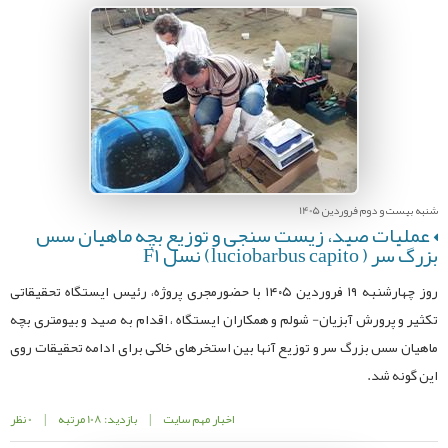
شنبه بیست و دوم فروردین 1405
عملیات صید، زیست سنجی و توزیع بچه ماهیان سس
بزرگ سر ( luciobarbus capito) نسل F1
روز چهارشنبه ۱۹ فروردین ۱۴۰۵ با حضورمجری پروژه، رئیس ایستگاه تحقیقاتی
تکثیر و پرورش آبزیان- شولم و همکاران ایستگاه ، اقدام به صید و بیومتری بچه
ماهیان سس بزرگ سر و توزیع آنها بین استخرهای خاکی برای ادامه تحقیقات روی
این گونه شد.
اخبار مهم سایت
|
بازدید: 108 مرتبه
|
0 نظر