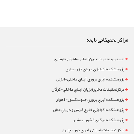
مراکز تحقیقاتی تابعه
انستیتو تحقیقات بین المللی ماهیان خاویاری
پژوهشکده اکولوژي درياي خزر-ساری
پژوهشکده آبزي پروري آبهاي داخلي-انزلي
مرکزتحقيقات ذخايرآبزيان آبهاي داخلي-گرگان
پژوهشکده آبزي پروري جنوب کشور- اهواز
پژوهشکده اکولوژي خليج فارس و درياي عمان
پژوهشکده ميگوي کشور-بوشهر
مرکز تحقيقات شيلاتي آبهاي دور - چابهار