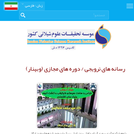
زبان
: فارسی
رسانه های ترویجی / دوره های مجازی (وبینار)
پژوهشکده آبزي پروري آبهاي داخلي بندر انزلي - یک شنبه چهاردهم اسفند 1401