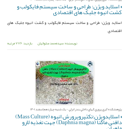
اسلاید ویژن: طراحی و ساخت سیستم فایکولب و
کشت انبوه جلبک های اقتصادی
اسلاید ویژن: طراحی و ساخت سیستم فایکولب و کشت انبوه جلبک های
اقتصادی
نویسنده: سیدمحمد صلواتیان
بازدید: 776 مرتبه
پژوهشکده آبزي پروري آبهاي داخلي بندر انزلي - یک شنبه چهاردهم اسفند 1401
اسلایدویژن:تکثیروپرورش انبوه (Mass Culture)
دافنی ماگنا (Daphnia magna) جهت تغذیه لارو
ماهیان