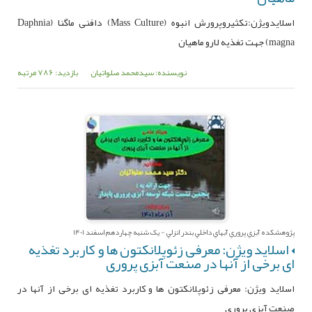
اسلایدویژن:تکثیروپرورش انبوه (Mass Culture) دافنی ماگنا (Daphnia
magna) جهت تغذیه لارو ماهیان
نویسنده: سیدمحمد صلواتیان
بازدید: 786 مرتبه
پژوهشکده آبزي پروري آبهاي داخلي بندر انزلي - یک شنبه چهاردهم اسفند 1401
اسلاید ویژن: معرفی زئوپلانکتون ها و کاربرد تغذیه
ای برخی از آنها در صنعت آبزی پروری
اسلاید ویژن: معرفی زئوپلانکتون ها و کاربرد تغذیه ای برخی از آنها در
صنعت آبزی پروری