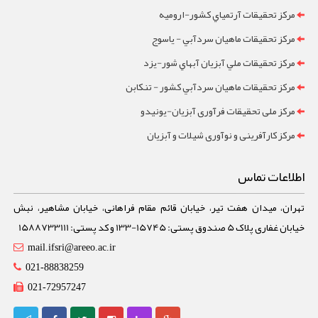
مرکز تحقيقات آرتمياي کشور-ارومیه
مرکز تحقيقات ماهيان سردآبي - ياسوج
مرکز تحقيقات ملي آبزيان آبهاي شور-یزد
مرکز تحقيقات ماهيان سردآبي کشور - تنکابن
مرکز ملی تحقیقات فرآوری آبزیان-یونیدو
مرکز کارآفرینی و نوآوری شیلات و آبزیان
اطلاعات تماس
تهران، میدان هفت تیر، خیابان قائم مقام فراهانی، خیابان مشاهیر، نبش
خیابان غفاری پلاک 5 صندوق پستی: 15745-133 و کد پستی: 1588733111
mail.ifsri@areeo.ac.ir
021-88838259
021-72957247