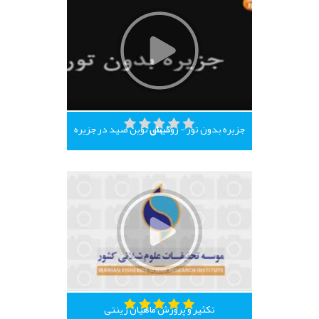
جزیره بدون تور - روشهای نوین صید در جزیره کیش
تکثیر و پرورش ماهیان زینتی