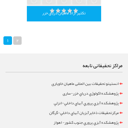
تکثیر آزاد ماهیان دریای خزر
1
2
مراکز تحقیقاتی تابعه
انستیتو تحقیقات بین المللی ماهیان خاویاری
پژوهشکده اکولوژي درياي خزر-ساری
پژوهشکده آبزي پروري آبهاي داخلي-انزلي
مرکزتحقيقات ذخايرآبزيان آبهاي داخلي-گرگان
پژوهشکده آبزي پروري جنوب کشور- اهواز