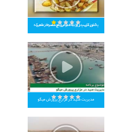
پخش کلیپ روابط عمومی موسسه از شبکه آموزش، در ارتباط با ترویج مصرف ماهی
مدیریت صید در مزارع پرورش میگو