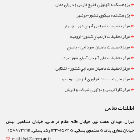
پژوهشکده اکولوژي خليج فارس و درياي عمان
پژوهشکده ميگوي کشور-بوشهر
مرکز تحقيقات شيلاتي آبهاي دور - چابهار
مرکز تحقيقات آرتمياي کشور-ارومیه
مرکز تحقيقات ماهيان سردآبي - ياسوج
مرکز تحقيقات ملي آبزيان آبهاي شور-یزد
مرکز تحقيقات ماهيان سردآبي کشور - تنکابن
مرکز ملی تحقیقات فرآوری آبزیان-یونیدو
مرکز کارآفرینی و نوآوری شیلات و آبزیان
اطلاعات تماس
تهران، میدان هفت تیر، خیابان قائم مقام فراهانی، خیابان مشاهیر، نبش
خیابان غفاری پلاک 5 صندوق پستی: 15745-133 و کد پستی: 1588733111
mail.ifsri@areeo.ac.ir