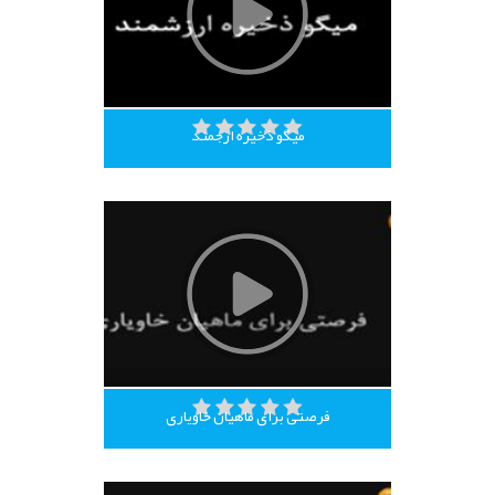
میگو ذخیره ارجمند
فرصتی برای ماهیان خاویاری