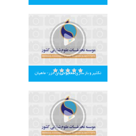
تکثیر و بازسازی ذخایر دریای خزر- ماهیان استخوانی