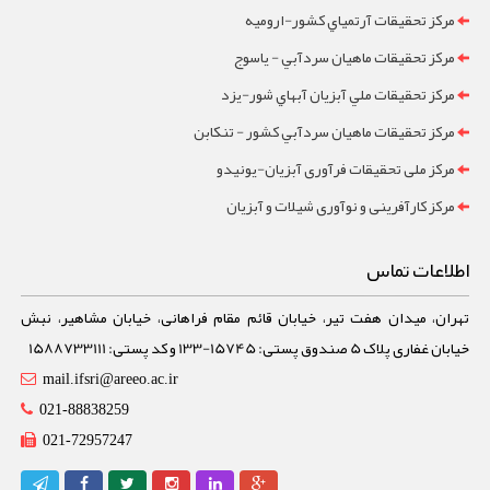
مرکز تحقيقات آرتمياي کشور-ارومیه
مرکز تحقيقات ماهيان سردآبي - ياسوج
مرکز تحقيقات ملي آبزيان آبهاي شور-یزد
مرکز تحقيقات ماهيان سردآبي کشور - تنکابن
مرکز ملی تحقیقات فرآوری آبزیان-یونیدو
مرکز کارآفرینی و نوآوری شیلات و آبزیان
اطلاعات تماس
تهران، میدان هفت تیر، خیابان قائم مقام فراهانی، خیابان مشاهیر، نبش
خیابان غفاری پلاک 5 صندوق پستی: 15745-133 و کد پستی: 1588733111
mail.ifsri@areeo.ac.ir
021-88838259
021-72957247