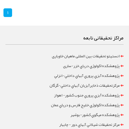
1
مراکز تحقیقاتی تابعه
انستیتو تحقیقات بین المللی ماهیان خاویاری
پژوهشکده اکولوژي درياي خزر-ساری
پژوهشکده آبزي پروري آبهاي داخلي-انزلي
مرکزتحقيقات ذخايرآبزيان آبهاي داخلي-گرگان
پژوهشکده آبزي پروري جنوب کشور- اهواز
پژوهشکده اکولوژي خليج فارس و درياي عمان
پژوهشکده ميگوي کشور-بوشهر
مرکز تحقيقات شيلاتي آبهاي دور - چابهار