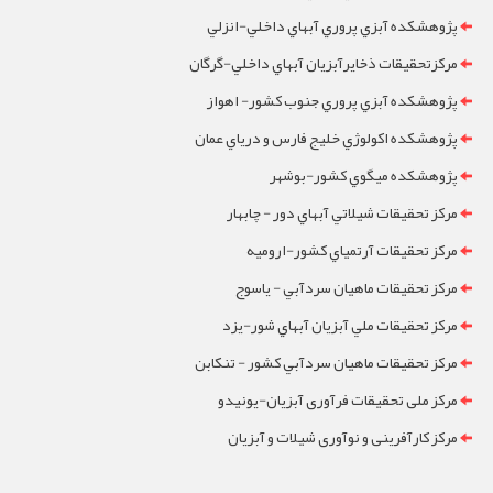
پژوهشکده آبزي پروري آبهاي داخلي-انزلي
مرکزتحقيقات ذخايرآبزيان آبهاي داخلي-گرگان
پژوهشکده آبزي پروري جنوب کشور- اهواز
پژوهشکده اکولوژي خليج فارس و درياي عمان
پژوهشکده ميگوي کشور-بوشهر
مرکز تحقيقات شيلاتي آبهاي دور - چابهار
مرکز تحقيقات آرتمياي کشور-ارومیه
مرکز تحقيقات ماهيان سردآبي - ياسوج
مرکز تحقيقات ملي آبزيان آبهاي شور-یزد
مرکز تحقيقات ماهيان سردآبي کشور - تنکابن
مرکز ملی تحقیقات فرآوری آبزیان-یونیدو
مرکز کارآفرینی و نوآوری شیلات و آبزیان