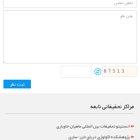
مراکز تحقیقاتی تابعه
انستیتو تحقیقات بین المللی ماهیان خاویاری
پژوهشکده اکولوژي درياي خزر-ساری