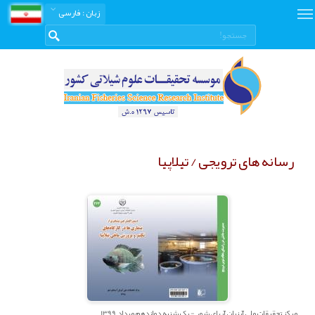
زبان
: فارسی
رسانه های ترویجی / تیلاپیا
مرکز تحقيقات ملي آبزيان آبهاي شور - یک شنبه دوازدهم مرداد 1399