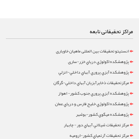
مراکز تحقیقاتی تابعه
انستیتو تحقیقات بین المللی ماهیان خاویاری
پژوهشکده اکولوژي درياي خزر-ساری
پژوهشکده آبزي پروري آبهاي داخلي-انزلي
مرکزتحقيقات ذخايرآبزيان آبهاي داخلي-گرگان
پژوهشکده آبزي پروري جنوب کشور- اهواز
پژوهشکده اکولوژي خليج فارس و درياي عمان
پژوهشکده ميگوي کشور-بوشهر
مرکز تحقيقات شيلاتي آبهاي دور - چابهار
مرکز تحقيقات آرتمياي کشور-ارومیه