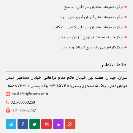
مرکز تحقيقات ماهيان سردآبي - ياسوج
مرکز تحقيقات ملي آبزيان آبهاي شور-یزد
مرکز تحقيقات ماهيان سردآبي کشور - تنکابن
مرکز ملی تحقیقات فرآوری آبزیان-یونیدو
مرکز کارآفرینی و نوآوری شیلات و آبزیان
اطلاعات تماس
تهران، میدان هفت تیر، خیابان قائم مقام فراهانی، خیابان مشاهیر، نبش
خیابان غفاری پلاک 5 صندوق پستی: 15745-133 و کد پستی: 1588733111
mail.ifsri@areeo.ac.ir
021-88838259
021-72957247