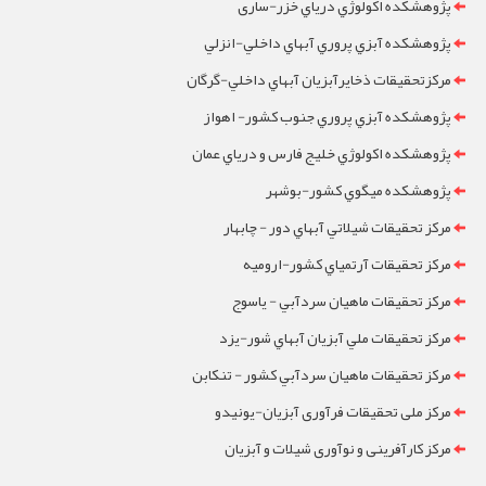
پژوهشکده اکولوژي درياي خزر-ساری
پژوهشکده آبزي پروري آبهاي داخلي-انزلي
مرکزتحقيقات ذخايرآبزيان آبهاي داخلي-گرگان
پژوهشکده آبزي پروري جنوب کشور- اهواز
پژوهشکده اکولوژي خليج فارس و درياي عمان
پژوهشکده ميگوي کشور-بوشهر
مرکز تحقيقات شيلاتي آبهاي دور - چابهار
مرکز تحقيقات آرتمياي کشور-ارومیه
مرکز تحقيقات ماهيان سردآبي - ياسوج
مرکز تحقيقات ملي آبزيان آبهاي شور-یزد
مرکز تحقيقات ماهيان سردآبي کشور - تنکابن
مرکز ملی تحقیقات فرآوری آبزیان-یونیدو
مرکز کارآفرینی و نوآوری شیلات و آبزیان