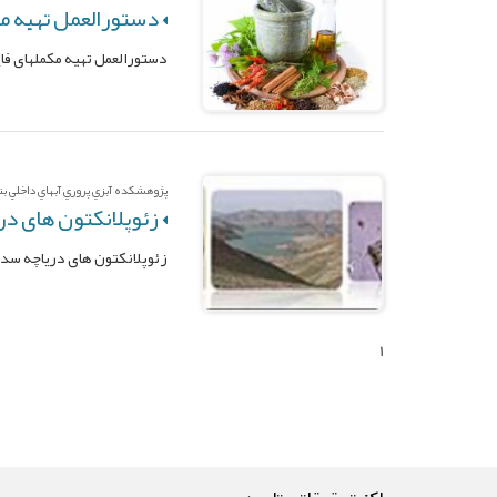
دستورالعمل تهیه مک
دستورالعمل تهیه مکملهای فای
پژوهشکده آبزي پروري آبهاي داخلي بندر
زئوپلانكتون های د
زئوپلانكتون های درياچه سد
1