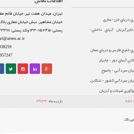
اطلاعات تماس
تهران، میدان هفت تیر، خیابان قائم مقا
ي درياي خزر-ساری
ايرآبزيان آبهاي داخلي-
پستی: 15745-133 و کد پستی: 1588733111
sri@areeo.ac.ir
838259
 خليج فارس و درياي عمان
957247
تي آبهاي دور - چابهار
يان سردآبي - ياسوج
يان سردآبي کشور - تنکابن
نوآوری شیلات و آبزیان
857
بازدید ماه:
39134
ی تاک