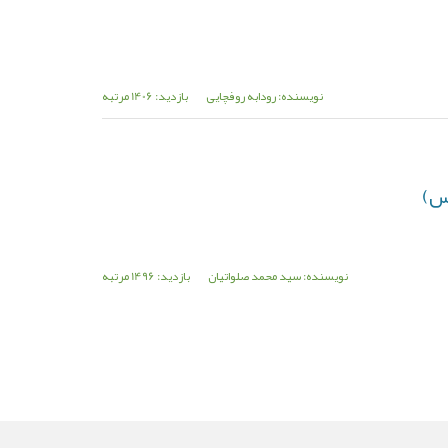
نویسنده: رودابه روفچایی
بازدید: 1406 مرتبه
س)
نویسنده: سید محمد صلواتیان
بازدید: 1496 مرتبه