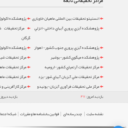
مراکز تحقیقاتی تابعه
انستیتو تحقیقات بین المللی ماهیان خاویاری
پژوهشکده اکولوژ
پژوهشکده آبزي پروري آبهاي داخلي-انزلي
مرکزتحقيقات ذخ
گرگان
پژوهشکده آبزي پروري جنوب کشور- اهواز
پژوهشکده اکولوژي
پژوهشکده ميگوي کشور-بوشهر
مرکز تحقيقات شيلا
مرکز تحقيقات آرتمياي کشور-ارومیه
مرکز تحقيقات ماه
مرکز تحقيقات ملي آبزيان آبهاي شور-یزد
مرکز تحقيقات ماه
مرکز ملی تحقیقات فرآوری آبزیان-یونیدو
مرکز کارآفرینی و 
بازدید امروز:
47
بازدید دیروز:
|
|
|
نقشه سایت
چند رسانه ای
قوانین،بخشنامه ها و مقررات
شبکه اجتماع