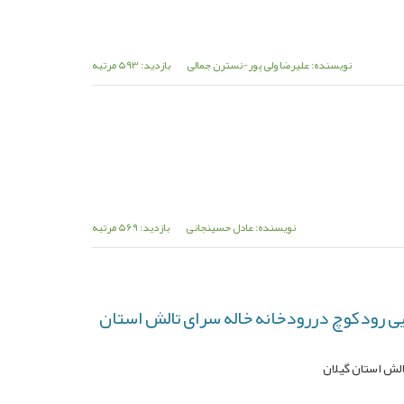
نویسنده: علیرضا ولی پور-نسترن جمالی
بازدید: 593 مرتبه
نویسنده: عادل حسینجانی
بازدید: 569 مرتبه
ی رودکوچ دررودخانه خاله سرای تالش استان
الش استان گیلان