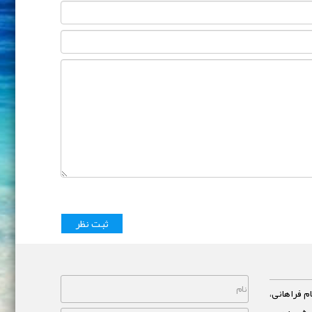
م فراهانی،