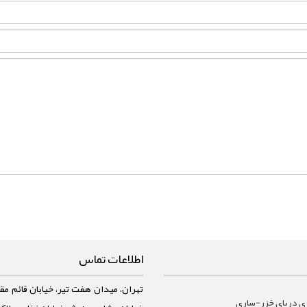
اطلاعات تماس
تهران، میدان هفت تیر، خیابان قائم مقا
ي درياي خزر-ساری