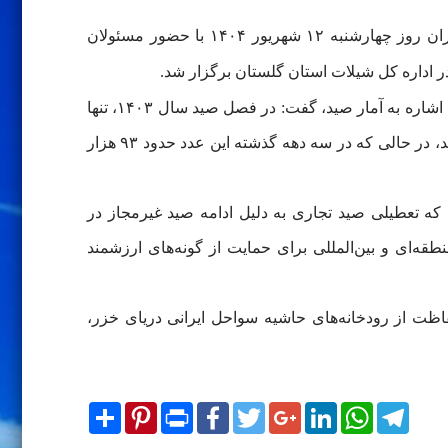
به گزارش روابط‌ عمومی انستیتو تحقیقات بین‌المللی ماهیان خاویاری، سومین جلسه کمیته مدیریت صید سازمان شیلات ایران روز چهارشنبه ۱۲ شهریور ۱۴۰۴ با حضور مسئولان
 اداره کل شیلات استان گلستان برگزار شد.
شهرام عبدالملکی، مدیر بخش ارزیابی ذخایر انستیتو، وضعیت ماهیان خاویاری در دریای خزر را بحرانی و وخیم توصیف کرد و با اشاره به آمار صید، گفت: در فصل صید سال ۱۴۰۳، تنها
۲۲۴ عدد ماهی خاویاری توسط شرکت‌های تعاونی پره و شرکت‌های وابسته به امور ماهیان خاویاری استان‌های ساحلی صید شد، در حالی که در سه دهه گذشته این عدد حدود ۹۳ هزار
که تعطیلی صید تجاری به دلیل ادامه صید غیرمجاز در
ه‌ای و بین‌المللی برای حمایت از گونه‌های ارزشمند
فاظت از رودخانه‌های حاشیه سواحل ایرانی دریای خزر،
Share
Pinterest
Print
Facebook
Twitter
Google+
LinkedIn
WhatsApp
Telegram