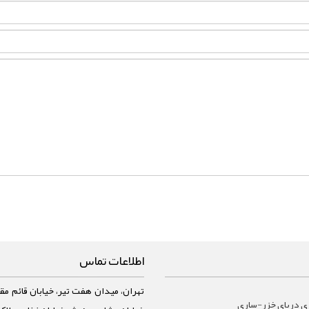
اطلاعات تماس
تهران، میدان هفت تیر، خیابان قائم مقا
ي درياي خزر-ساری