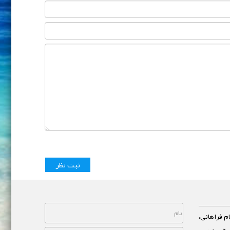
م فراهانی،