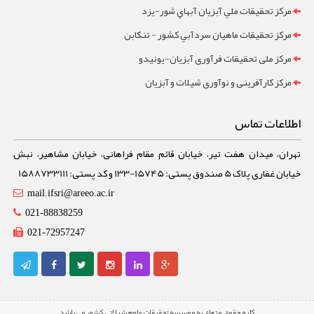
مرکز تحقيقات ملي آبزيان آبهاي شور-یزد
مرکز تحقيقات ماهيان سردآبي کشور - تنکابن
مرکز ملی تحقیقات فرآوری آبزیان-یونیدو
مرکز کارآفرینی و نوآوری شیلات و آبزیان
اطلاعات تماس
تهران، میدان هفت تیر، خیابان قائم مقام فراهانی، خیابان مشاهیر، نبش
خیابان غفاری پلاک 5 صندوق پستی: 15745-133 و کد پستی: 1588733111
mail.ifsri@areeo.ac.ir
021-88838259
021-72957247
کلیه حقوق متعلق به موسسه تحقیقات علوم شیلاتی کشور می باشد