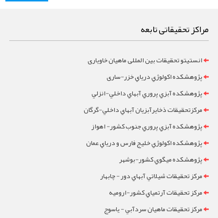
مراکز تحقیقاتی تابعه
انستیتو تحقیقات بین المللی ماهیان خاویاری
پژوهشکده اکولوژي درياي خزر-ساری
پژوهشکده آبزي پروري آبهاي داخلي-انزلي
مرکزتحقيقات ذخايرآبزيان آبهاي داخلي-گرگان
پژوهشکده آبزي پروري جنوب کشور- اهواز
پژوهشکده اکولوژي خليج فارس و درياي عمان
پژوهشکده ميگوي کشور-بوشهر
مرکز تحقيقات شيلاتي آبهاي دور - چابهار
مرکز تحقيقات آرتمياي کشور-ارومیه
مرکز تحقيقات ماهيان سردآبي - ياسوج