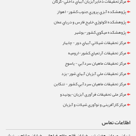
مرکزتحقيقات ذخايرآبزيان آبهاي داخلي-گرگان
پژوهشکده آبزي پروري جنوب کشور- اهواز
پژوهشکده اکولوژي خليج فارس و درياي عمان
پژوهشکده ميگوي کشور-بوشهر
مرکز تحقيقات شيلاتي آبهاي دور - چابهار
مرکز تحقيقات آرتمياي کشور-ارومیه
مرکز تحقيقات ماهيان سردآبي - ياسوج
مرکز تحقيقات ملي آبزيان آبهاي شور-یزد
مرکز تحقيقات ماهيان سردآبي کشور - تنکابن
مرکز ملی تحقیقات فرآوری آبزیان-یونیدو
مرکز کارآفرینی و نوآوری شیلات و آبزیان
اطلاعات تماس
تهران، میدان هفت تیر، خیابان قائم مقام فراهانی، خیابان مشاهیر، نبش