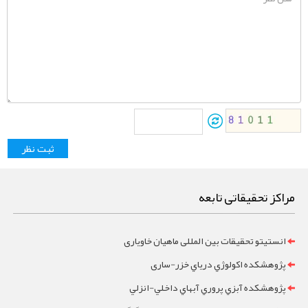
مراکز تحقیقاتی تابعه
انستیتو تحقیقات بین المللی ماهیان خاویاری
پژوهشکده اکولوژي درياي خزر-ساری
پژوهشکده آبزي پروري آبهاي داخلي-انزلي